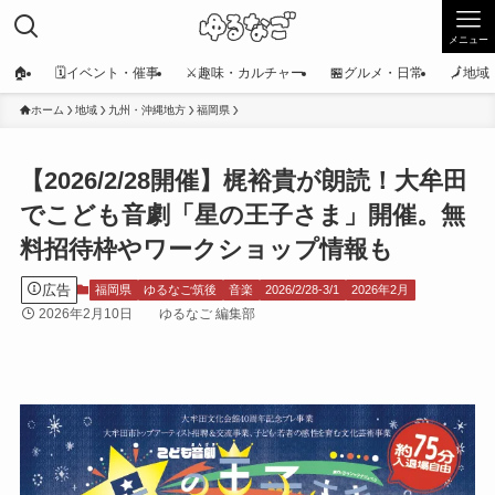
メニュー
🏠
🗓️イベント・催事
⚔️趣味・カルチャー
🏪グルメ・日常
🗾地
ホーム
地域
九州・沖縄地方
福岡県
【2026/2/28開催】梶裕貴が朗読！大牟田
でこども音劇「星の王子さま」開催。無
料招待枠やワークショップ情報も
広告
福岡県
ゆるなご筑後
音楽
2026/2/28-3/1
2026年2月
2026年2月10日
ゆるなご 編集部