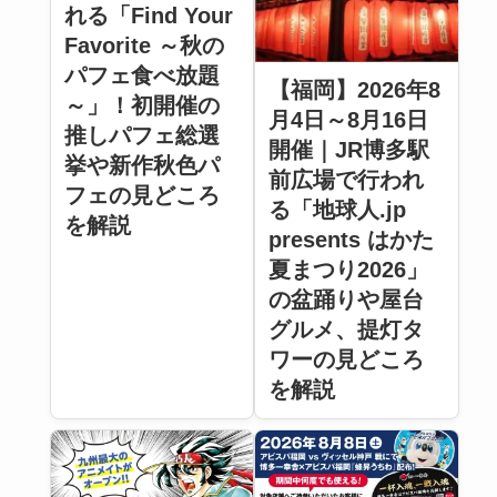
れる「Find Your
Favorite ～秋の
パフェ食べ放題
【福岡】2026年8
～」！初開催の
月4日～8月16日
推しパフェ総選
開催｜JR博多駅
挙や新作秋色パ
前広場で行われ
フェの見どころ
る「地球人.jp
を解説
presents はかた
夏まつり2026」
の盆踊りや屋台
グルメ、提灯タ
ワーの見どころ
を解説