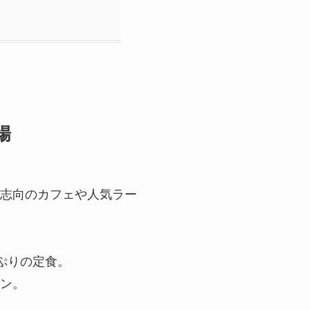
場
康志向のカフェや人気ラー
っぷりの定食。
メン。