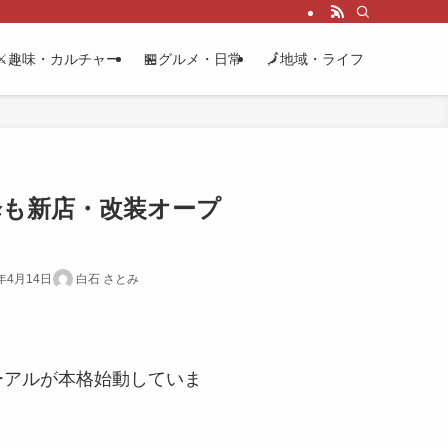
⚔️趣味・カルチャー
🏪グルメ・日常
🗾地域・ライフ
降も新店・改装オープ
6年4月14日
白石 さとみ
ーアルが本格始動していま