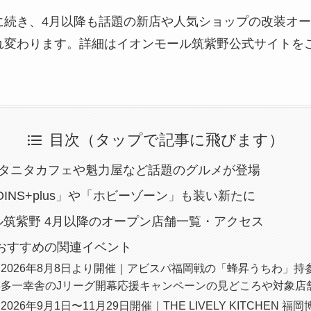
に続き、4月以降も話題の新店や人気ショップの改装オ
れ変わります。詳細はイオンモール筑紫野公式サイトを
目次（タップで記事に飛びます）
！タニタカフェや魁力屋など話題のグルメが登場
OINS+plus」や「ホビーゾーン」も装い新たに
ル筑紫野 4月以降のオープン店舗一覧・アクセス
におすすめの関連イベント
2026年8月8日より開催｜アビスパ福岡戦の「蜂昇うちわ」持
博多一幸舎のJリーグ開幕応援キャンペーンの見どころや対象店
026年9月1日〜11月29日開催｜THE LIVELY KITCHEN