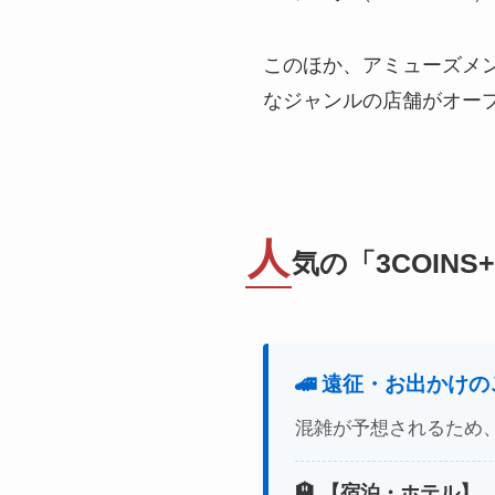
このほか、アミューズメ
なジャンルの店舗がオー
人
気の「3COIN
🚄 遠征・お出かけ
混雑が予想されるため
🏨 【宿泊・ホテル】