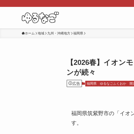
ホーム
地域
九州・沖縄地方
福岡県
【2026春】イオ
ンが続々
広告
福岡県
ゆるなごふくおか
開
福岡県筑紫野市の「イオン
す。