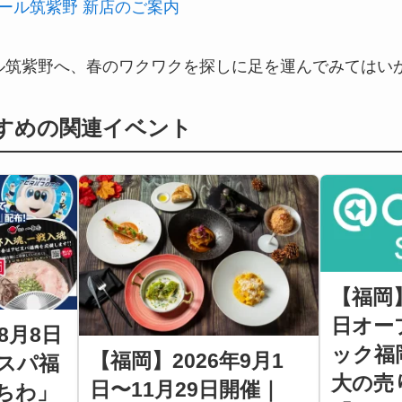
ール筑紫野 新店のご案内
ル筑紫野へ、春のワクワクを探しに足を運んでみてはい
すすめの関連イベント
【福岡】
日オー
8月8日
ック福
【福岡】2026年9月1
スパ福
大の売
日〜11月29日開催｜
ちわ」