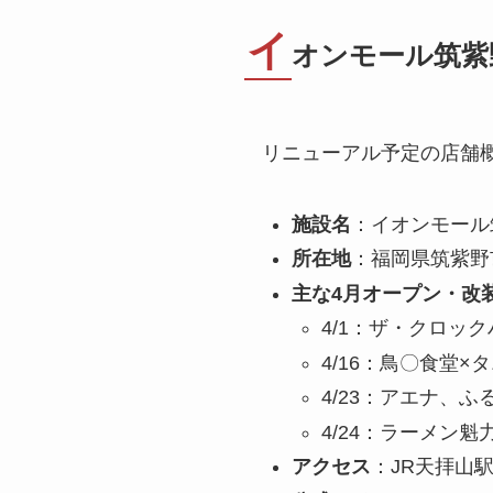
イ
オンモール筑紫
リニューアル予定の店舗
施設名
：イオンモール
所在地
：福岡県筑紫野市
主な4月オープン・改
4/1：ザ・クロッ
4/16：鳥〇食堂×
4/23：アエナ、ふ
4/24：ラーメン魁
アクセス
：JR天拝山