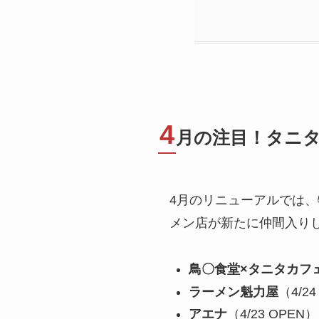
4
月の注目！タニ
4月のリニューアルでは
メン店が新たに仲間入り
鳥〇食堂×タニタカフ
ラーメン魁力屋
（4/
アエナ
（4/23 OP