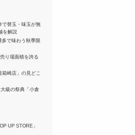
参で替玉・味玉が無
舗を解説
 福岡博多で味わう秋季限
の売り場面積を誇る
道箱崎店」の見どこ
最大級の祭典「小倉
 UP STORE」