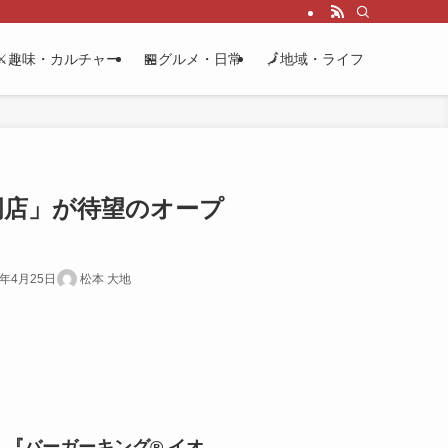
⚔️趣味・カルチャー
🏪グルメ・日常
🗾地域・ライフ
福岡店」が待望のオープ
6年4月25日
松本 大地
、
『バーガーキング® イオ