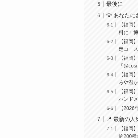
最後に
💡 あなた
【福岡】
料に！
【福岡】2
定コー
【福岡】
「@co
【福岡】
ろや温
【福岡】
ハンドメ
【202
📍 最新の
【福岡】
約200