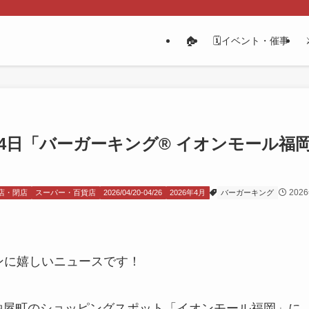
🏠
🗓️イベント・催事
月24日「バーガーキング® イオンモール
202
店・閉店
スーパー・百貨店
2026/04/20-04/26
2026年4月
バーガーキング
ンに嬉しいニュースです！
）、粕屋町のショッピングスポット「イオンモール福岡」に