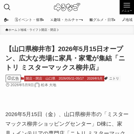
メニュー
🏠
🗓️イベント・催事
⚔️趣味・カルチャー
🏪グルメ・日常
🗾地
ホーム
地域・ライフ
開店・閉店
【山口県柳井市】2026年5月15日オープ
ン、広大な売場に家具・家電が集結「ニ
トリ ミスターマックス柳井店」
広告
開店・閉店
山口県
2026/05/11-05/17
2026年5月
ニトリ
2026年5月9日
松本 大地
2026年5月15日（金）、山口県柳井市の「ミスター
マックス柳井ショッピングセンター」D棟に、家
具・インテリアの専門店「ニトリ ミスターマック