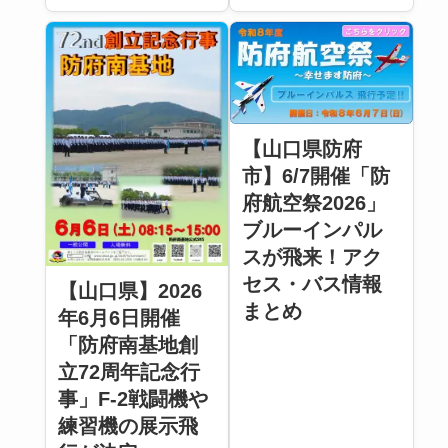
【山口県防府
市】6/7開催「防
府航空祭2026」
ブルーインパル
スが飛来！アク
セス・バス情報
【山口県】2026
まとめ
年6月6日開催
「防府南基地創
立72周年記念行
事」F-2戦闘機や
練習機の展示飛