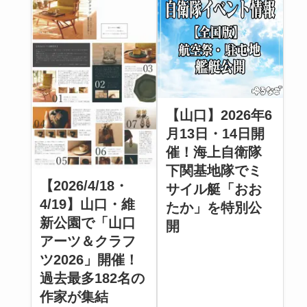
【山口】2026年6
月13日・14日開
催！海上自衛隊
下関基地隊でミ
【2026/4/18・
サイル艇「おお
4/19】山口・維
たか」を特別公
新公園で「山口
開
アーツ＆クラフ
ツ2026」開催！
過去最多182名の
作家が集結