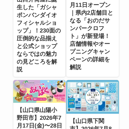
月11日オープン
生した「ガシャ
｜県内2店舗目と
ポンバンダイオ
なる「おのだサ
フィシャルショ
ンパークロフ
ップ」！230面の
ト」が新登場！
圧倒的な品揃え
店舗情報やオー
と公式ショップ
プニングキャン
ならではの魅力
ペーンの詳細を
の見どころを解
解説
説
【山口県山陽小
野田市】2026年7
【山口県下関
月17日(金)〜28日
市】2026年7月8