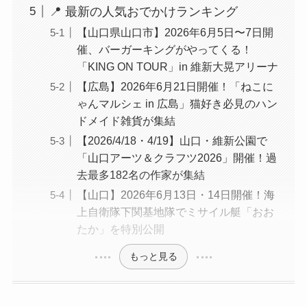
📍 最新の人気おでかけランキング
【山口県山口市】2026年6月5日〜7日開
催、バーガーキングがやってくる！
「KING ON TOUR」in 維新大晃アリーナ
【広島】2026年6月21日開催！「ねこに
ゃんマルシェ in 広島」猫好き必見のハン
ドメイド雑貨が集結
【2026/4/18・4/19】山口・維新公園で
「山口アーツ＆クラフツ2026」開催！過
去最多182名の作家が集結
【山口】2026年6月13日・14日開催！海
上自衛隊下関基地隊でミサイル艇「おお
たか」を特別公開
もっと見る