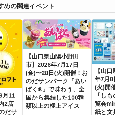
すすめの関連イベント
【山口県山陽小野田
市】2026年7月17日
【山口県
(金)〜28日(火)開催！お
年7月8
のだサンパーク「あい
(火)
ぱく®」で味わう、全
「しも
9月11
国から集結した100種
覧会mi
内2店
類以上の極上アイス
紙と文
のだサ