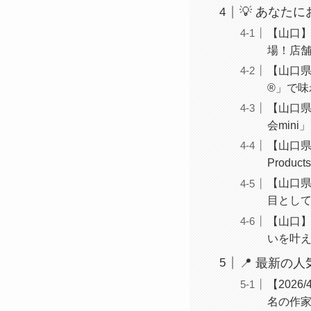
💡 あなた
【山口】
場！店
【山口県
®」で味
【山口県
会min
【山口県
Prod
【山口県
目とし
【山口】
いを叶え
📍 最新の
【202
名の作