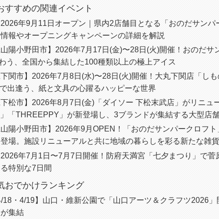
におすすめの関連イベント
2026年9月11日オープン｜県内2店舗目となる「おのだサン
舗情報やオープニングキャンペーンの詳細を解説
山陽小野田市】2026年7月17日(金)〜28日(火)開催！おのだ
わう、全国から集結した100種類以上の極上アイス
下関市】2026年7月8日(水)〜28日(火)開催！大丸下関店「
i」で出逢う、紙と文具の心躍るハッピーな世界
下松市】2026年8月7日(金)「ダイソー 下松末武店」がリニューア
ucts」「THREEPPY」が新登場し、3ブランドが集結する大型店
山陽小野田市】2026年9月OPEN！「おのだサンパークロフ
て登場。施設リニューアルと共に地域の暮らしを彩る新たな雑
2026年7月1日〜7月7日開催！防府天満宮「七夕まつり」で
る特別な7日間
人気おでかけランキング
6/4/18・4/19】山口・維新公園で「山口アーツ＆クラフツ2026
家が集結