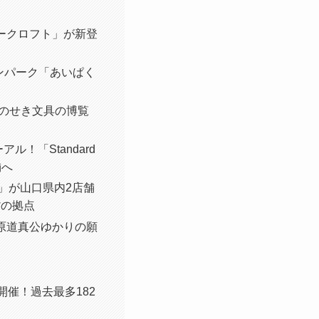
パークロフト」が新登
サンパーク「あいぱく
しものせき文具の博覧
ル！「Standard
舗へ
ト」が山口県内2店舗
貨の拠点
菅原道真公ゆかりの願
」開催！過去最多182