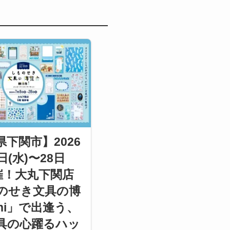
下関市】2026
日(水)〜28日
開催！大丸下関店
のせき文具の博
ni」で出逢う、
具の心躍るハッ