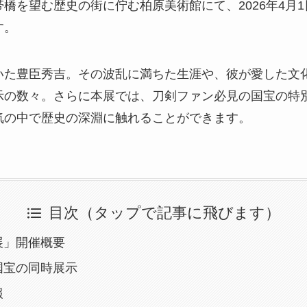
橋を望む歴史の街に佇む柏原美術館にて、2026年4月
す。
いた豊臣秀吉。その波乱に満ちた生涯や、彼が愛した文
示の数々。さらに本展では、刀剣ファン必見の国宝の特
気の中で歴史の深淵に触れることができます。
目次（タップで記事に飛びます）
展」開催概要
国宝の同時展示
報