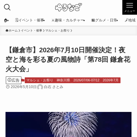
メニュー
🏠
🗓️イベント・催事
⚔️趣味・カルチャー
🏪グルメ・日常
🗾地
ホーム
イベント・催事
マルシェ・お祭り
【鎌倉市】2026年7月10日開催決定！夜
空と海を彩る夏の風物詩「第78回 鎌倉花
火大会」
広告
マルシェ・お祭り
神奈川県
2026/07/06-07/12
2026年7月
2026年5月10日
白石 さとみ