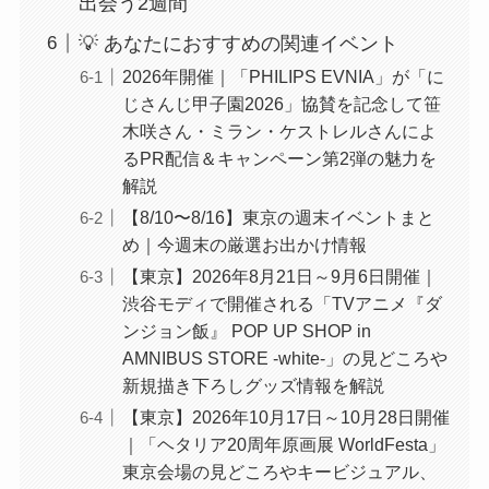
出会う2週間
💡 あなたにおすすめの関連イベント
2026年開催｜「PHILIPS EVNIA」が「に
じさんじ甲子園2026」協賛を記念して笹
木咲さん・ミラン・ケストレルさんによ
るPR配信＆キャンペーン第2弾の魅力を
解説
【8/10〜8/16】東京の週末イベントまと
め｜今週末の厳選お出かけ情報
【東京】2026年8月21日～9月6日開催｜
渋谷モディで開催される「TVアニメ『ダ
ンジョン飯』 POP UP SHOP in
AMNIBUS STORE -white-」の見どころや
新規描き下ろしグッズ情報を解説
【東京】2026年10月17日～10月28日開催
｜「ヘタリア20周年原画展 WorldFesta」
東京会場の見どころやキービジュアル、