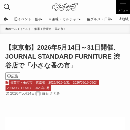
メニュー
🏠
🗓️イベント・催事
⚔️趣味・カルチャー
🏪グルメ・日常
🗾地
ホーム
イベント・催事
骨董市・蚤の市
【東京都】2026年5月14日～31日開催、
JOURNAL STANDARD FURNITURE 渋
谷店で「小さな蚤の市」
広告
骨董市・蚤の市
東京都
2026/5/25-5/31
2026/05/18-05/24
2026/05/11-05/17
2026年5月
2026年5月14日
白石 さとみ