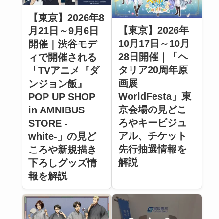
【東京】2026年8
【東京】2026年
月21日～9月6日
10月17日～10月
開催｜渋谷モデ
28日開催｜「ヘ
ィで開催される
タリア20周年原
「TVアニメ『ダ
画展
ンジョン飯』
WorldFesta」東
POP UP SHOP
京会場の見どこ
in AMNIBUS
ろやキービジュ
STORE -
アル、チケット
white-」の見ど
先行抽選情報を
ころや新規描き
解説
下ろしグッズ情
報を解説