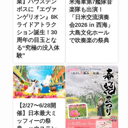
業】ハウステン
米海軍第7艦隊音
ボスに『エヴァ
楽隊も出演！
ンゲリオン』8K
「日米交流演奏
ライドアトラク
会2026 in 西海」
ション誕生！30
大島文化ホール
周年の目玉とな
で吹奏楽の祭典
る“究極の没入体
験”
【2/27〜6/28開
催】日本最大ミ
ッフィーの祭