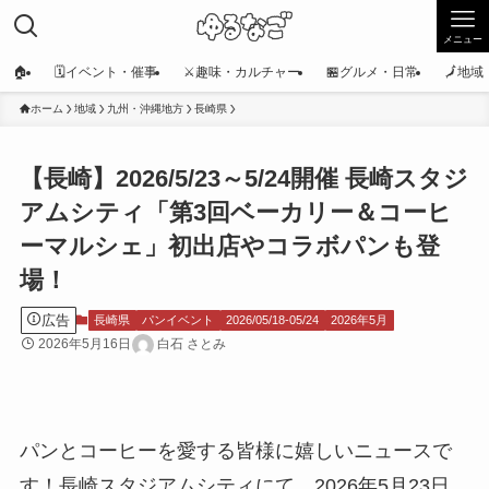
メニュー
🏠
🗓️イベント・催事
⚔️趣味・カルチャー
🏪グルメ・日常
🗾地
ホーム
地域
九州・沖縄地方
長崎県
【長崎】2026/5/23～5/24開催 長崎スタジ
アムシティ「第3回ベーカリー＆コーヒ
ーマルシェ」初出店やコラボパンも登
場！
広告
長崎県
パンイベント
2026/05/18-05/24
2026年5月
2026年5月16日
白石 さとみ
パンとコーヒーを愛する皆様に嬉しいニュースで
す！長崎スタジアムシティにて、2026年5月23日