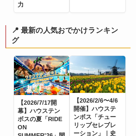
力
📍 最新の人気おでかけランキン
グ
【2026/2/6〜4/6
【2026/7/17開
開催】ハウステ
幕】ハウステン
ンボス「チュー
ボスの夏「RIDE
リップセレブレ
ON
ーション」｜史
SUMMER’26」開