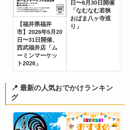
日〜6月30日開催
「なむなむ若狭
おばま八ヶ寺巡
【福井県福井
り」
市】2026年5月20
日〜31日開催、
西武福井店「ム
ーミンマーケッ
ト2026」
📍 最新の人気おでかけランキン
グ