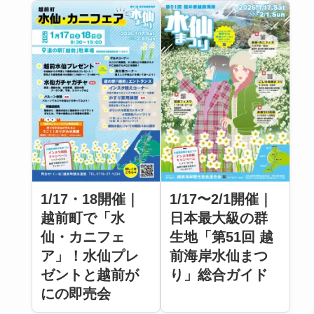
1/17・18開催｜
1/17〜2/1開催｜
越前町で「水
日本最大級の群
仙・カニフェ
生地「第51回 越
ア」！水仙プレ
前海岸水仙まつ
ゼントと越前が
り」総合ガイド
にの即売会