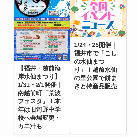
1/24・25開催｜
福井市で「こし
の水仙まつ
【福井・越前海
り」！越前水仙
岸水仙まつり】
の里公園で餅ま
1/31・2/1開催｜
きと特産品販売
南越前町「荒波
フェスタ」！本
年は旧河野中学
校へ会場変更・
カニ汁も