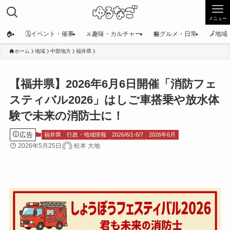
メニュー
🏠
🗓️イベント・催事
⚔️趣味・カルチャー
🏪グルメ・日常
🗾地
ホーム
地域
中部地方
福井県
【福井県】2026年6月6日開催「消防フェ
スティバル2026」はしご車搭乗や放水体
験で未来の消防士に！
広告
福井県
行政・地域情報
2026/6/1-6/7
2026年6月
2026年5月25日
松本 大地