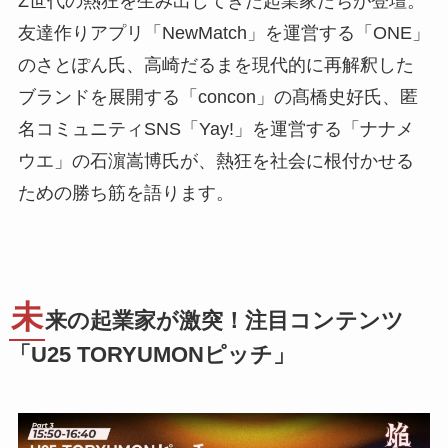
Z世代の熱狂を生み出してきた起業家たちが登壇。
友達作りアプリ「NewMatch」を運営する「ONE」
のさとぽん氏、高崎だるまを現代的に再解釈した
ブランドを展開する「concon」の髙橋史好氏、匿
名コミュニティSNS「Yay!」を運営する「ナナメ
ウエ」の石濵嵩博氏が、熱狂を社会に根付かせる
ための勝ち筋を語ります。
未
来の起業家が激突！注目コンテンツ
「U25 TORYUMONピッチ」