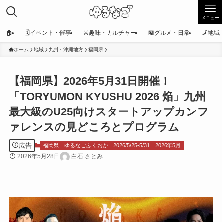
メニュー
🏠
🗓️イベント・催事
⚔️趣味・カルチャー
🏪グルメ・日常
🗾地
ホーム
地域
九州・沖縄地方
福岡県
【福岡県】2026年5月31日開催！
「TORYUMON KYUSHU 2026 焔」九州
最大級のU25向けスタートアップカンフ
ァレンスの見どころとプログラム
広告
福岡県
ゆるなごふくおか
2026/5/25-5/31
2026年5月
2026年5月28日
白石 さとみ