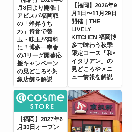
【福岡】2026年9
月8日より開催｜
月1日〜11月29日
アビスパ福岡戦
開催｜THE
の「蜂昇うち
LIVELY
わ」持参で替
KITCHEN 福岡博
玉・味玉が無料
多で味わう秋季
に！博多一幸舎
限定コース「和×
のJリーグ開幕応
イタリアン」の
援キャンペーン
見どころやメニ
の見どころや対
ュー情報を解説
象店舗を解説
【福岡】2027年6
月30日オープン