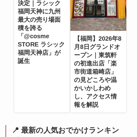
決定｜ラシック
福岡天神に九州
最大の売り場面
積を誇る
「@cosme
【福岡】2026年8
STORE ラシック
月8日グランドオ
福岡天神店」が
ープン｜東筑軒
誕生
の初進出店「楽
市街道箱崎店」
の見どころや温
かいかしわめ
し、アクセス情
報を解説
📍 最新の人気おでかけランキン