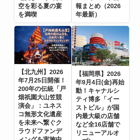
空を彩る夏の宴
報まとめ（2026
を満喫
年最新）
【北九州】2026
【福岡県】2026
年7月25日開催！
年9月4日(金)再始
200年の伝統「戸
動！キャナルシ
畑祇園大山笠競
ティ博多「イー
演会」：ユネス
ストビル」が国
コ無形文化遺産
内最大級の店舗
を未来へ繋ぐク
など全16店舗で
ラウドファンデ
リニューアルオ
ィングを実施中