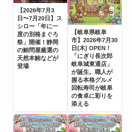
【2026年7月3
日〜7月20日】ス
シロー「年に一
【岐阜県岐阜
度の別格まぐろ
市】2026年7月30
祭」開催！静岡
日(木) OPEN！
の鮪問屋厳選の
「にぎり長次郎
天然本鮪などが
岐阜城東通店」
登場
が誕生。職人が
握る本格グルメ
回転寿司が岐阜
の食卓に彩りを
添える