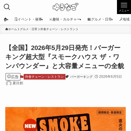
メニュー
🏠
🗓️イベント・催事
⚔️趣味・カルチャー
🏪グルメ・日常
🗾地
ホーム
グルメ・日常
外食チェーン・レストラン
【全国】2026年5月29日発売！バーガー
キング超大型『スモークハウス ザ・ワ
ンパウンダー』と大容量メニューの全貌
広告
2026年6月5日
外食チェーン・レストラン
バーガーキング
夏目創