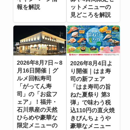
報を解説
ットメニューの
見どころを解説
2026年8月7日～8
2026年8月4日よ
月16日開催｜グ
り開催｜はま寿
ルメ回転寿司
司の新フェア
「がってん寿
「はま寿司の旨
司」の「お盆フ
ねた夏祭り 第3
ェア」！福井・
弾」で味わう税
石川県産の天然
込110円の直火焼
ひらめや豪華な
きびんちょうや
限定メニューの
豪華なメニュー