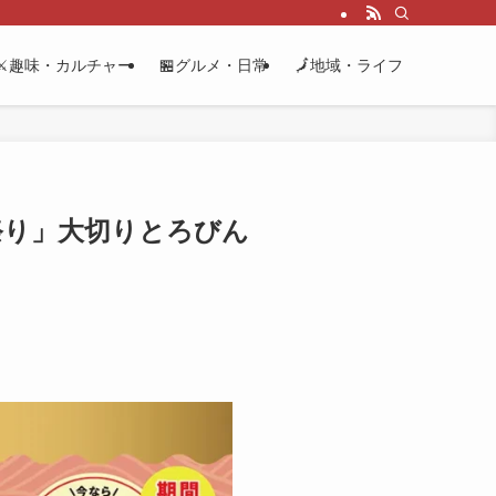
⚔️趣味・カルチャー
🏪グルメ・日常
🗾地域・ライフ
ろ祭り」大切りとろびん