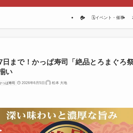
🏠
🗓️イベント・催事
月17日まで！かっぱ寿司「絶品とろまぐ
揃い
2026年6月5日
松本 大地
かっぱ寿司