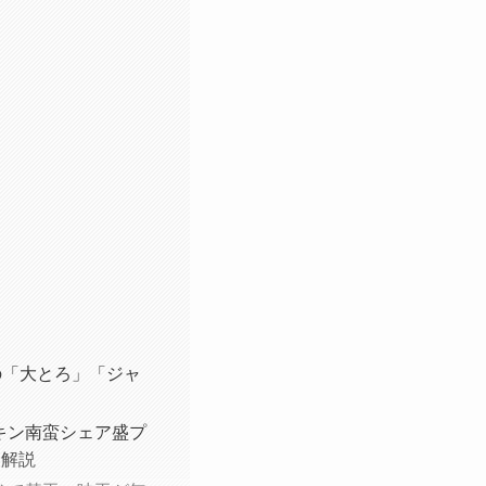
の「大とろ」「ジャ
キン南蛮シェア盛プ
を解説