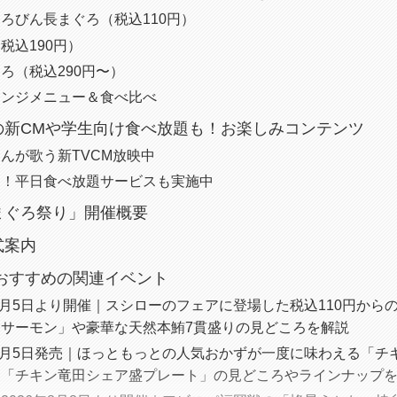
ろびん長まぐろ（税込110円）
税込190円）
ろ（税込290円〜）
レンジメニュー＆食べ比べ
の新CMや学生向け食べ放題も！お楽しみコンテンツ
んが歌う新TVCM放映中
け！平日食べ放題サービスも実施中
まぐろ祭り」開催概要
式案内
におすすめの関連イベント
年8月5日より開催｜スシローのフェアに登場した税込110円から
ろサーモン」や豪華な天然本鮪7貫盛りの見どころを解説
年8月5日発売｜ほっともっとの人気おかずが一度に味わえる「チ
」「チキン竜田シェア盛プレート」の見どころやラインナップ