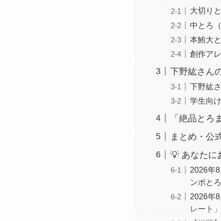
大切りと
中とろ（
本鮪大と
創作ア
下野紘さん
下野紘さ
学生向
「絶品とろ
まとめ・公
💡 あなた
2026
ンボと
2026
レート