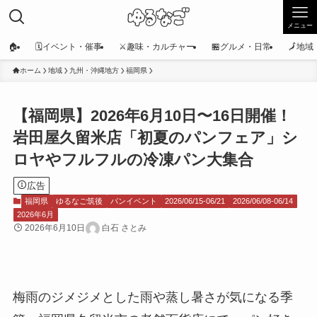
メニュー
🏠
🗓️イベント・催事
⚔️趣味・カルチャー
🏪グルメ・日常
🗾地
ホーム
地域
九州・沖縄地方
福岡県
【福岡県】2026年6月10日〜16日開催！
岩田屋久留米店「初夏のパンフェア」シ
ロヤやフルフルの冷凍パン大集合
広告
福岡県
ゆるなご筑後
パンイベント
2026/06/15-06/21
2026/06/08-06/14
2026年6月
2026年6月10日
白石 さとみ
梅雨のジメジメとした雨や蒸し暑さが気になる季