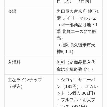
日（火）［7日間］
会場
岩田屋久留米店 地下1
階 デイリーマルシェ
（※一部商品は地下1
階 北野エースにて販
売）
（福岡県久留米市天
神町1-1）
入場料
無料（※商品購入代
金は別途必要です）
主なラインナップ
・シロヤ：サニーパ
（税込）
ン（181円）、オムレ
ット（5個入 361円）
・フルフル：明太フ
ランス（481円）