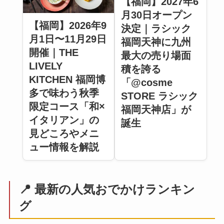
【福岡】2027年6
月30日オープン
【福岡】2026年9
決定｜ラシック
月1日〜11月29日
福岡天神に九州
開催｜THE
最大の売り場面
LIVELY
積を誇る
KITCHEN 福岡博
「@cosme
多で味わう秋季
STORE ラシック
限定コース「和×
福岡天神店」が
イタリアン」の
誕生
見どころやメニ
ュー情報を解説
📍 最新の人気おでかけランキン
グ