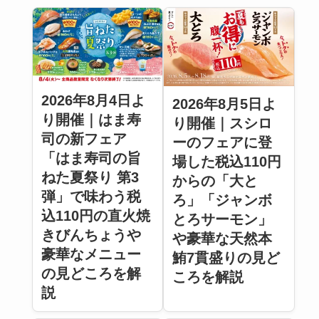
2026年8月4日よ
2026年8月5日よ
り開催｜はま寿
り開催｜スシロ
司の新フェア
ーのフェアに登
「はま寿司の旨
場した税込110円
ねた夏祭り 第3
からの「大と
弾」で味わう税
ろ」「ジャンボ
込110円の直火焼
とろサーモン」
きびんちょうや
や豪華な天然本
豪華なメニュー
鮪7貫盛りの見ど
の見どころを解
ころを解説
説