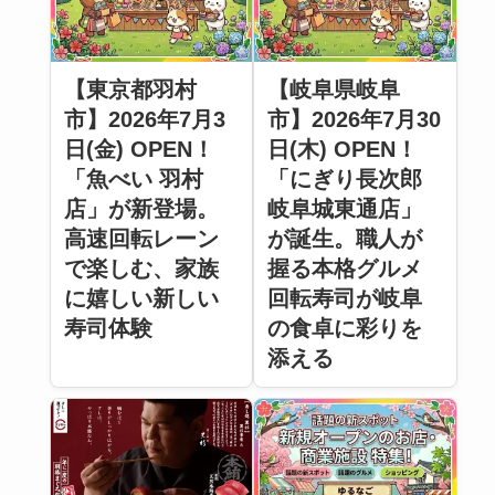
【東京都羽村
【岐阜県岐阜
市】2026年7月3
市】2026年7月30
日(金) OPEN！
日(木) OPEN！
「魚べい 羽村
「にぎり長次郎
店」が新登場。
岐阜城東通店」
高速回転レーン
が誕生。職人が
で楽しむ、家族
握る本格グルメ
に嬉しい新しい
回転寿司が岐阜
寿司体験
の食卓に彩りを
添える