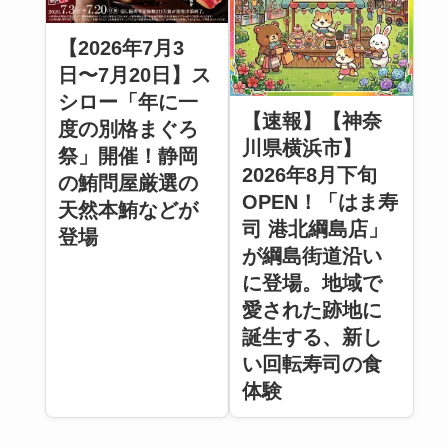
【2026年7月3
日〜7月20日】ス
シロー「年に一
【速報】【神奈
度の別格まぐろ
川県横浜市】
祭」開催！静岡
2026年8月下旬
の鮪問屋厳選の
OPEN！「はま寿
天然本鮪などが
司 港北綱島店」
登場
が綱島街道沿い
に登場。地域で
愛された跡地に
誕生する、新し
い回転寿司の食
体験