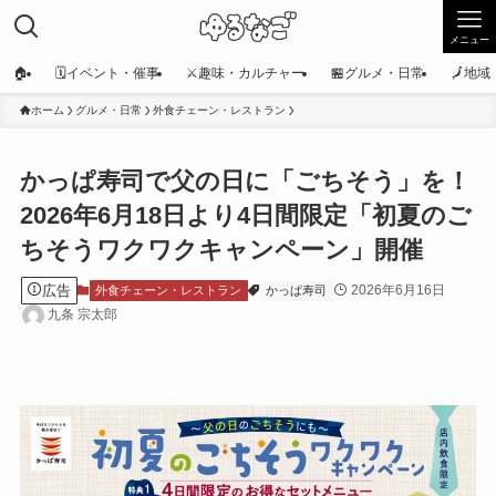
メニュー
🏠
🗓️イベント・催事
⚔️趣味・カルチャー
🏪グルメ・日常
🗾地
ホーム
グルメ・日常
外食チェーン・レストラン
かっぱ寿司で父の日に「ごちそう」を！
2026年6月18日より4日間限定「初夏のご
ちそうワクワクキャンペーン」開催
広告
2026年6月16日
外食チェーン・レストラン
かっぱ寿司
九条 宗太郎