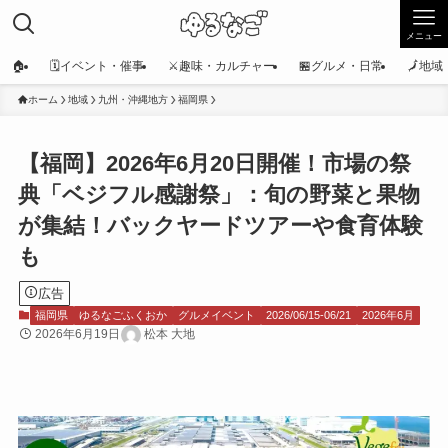
メニュー
🏠
🗓️イベント・催事
⚔️趣味・カルチャー
🏪グルメ・日常
🗾地
ホーム
地域
九州・沖縄地方
福岡県
【福岡】2026年6月20日開催！市場の祭
典「ベジフル感謝祭」：旬の野菜と果物
が集結！バックヤードツアーや食育体験
も
広告
福岡県
ゆるなごふくおか
グルメイベント
2026/06/15-06/21
2026年6月
2026年6月19日
松本 大地