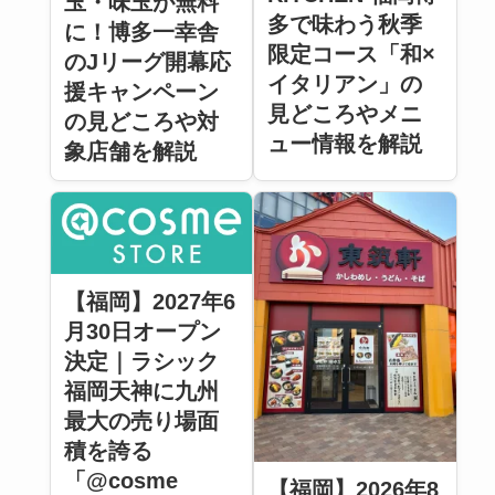
玉・味玉が無料
多で味わう秋季
に！博多一幸舎
限定コース「和×
のJリーグ開幕応
イタリアン」の
援キャンペーン
見どころやメニ
の見どころや対
ュー情報を解説
象店舗を解説
【福岡】2027年6
月30日オープン
決定｜ラシック
福岡天神に九州
最大の売り場面
積を誇る
「@cosme
【福岡】2026年8