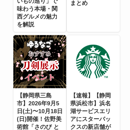
いもの巡り」で
まとめ
味わう本場・関
西グルメの魅力
を解説
【静岡県三島
【速報】【静岡
市】2026年9月5
県浜松市】浜名
日(土)〜10月18日
湖サービスエリ
(日)開催！佐野美
アにスターバッ
術館「さのび と
クスの新店舗が