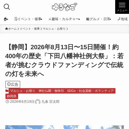
メニュー
🏠
🗓️イベント・催事
⚔️趣味・カルチャー
🏪グルメ・日常
🗾地
ホーム
イベント・催事
マルシェ・お祭り
【静岡】2026年8月13日〜15日開催！約
400年の歴史「下田八幡神社例大祭」：若
者が挑むクラウドファンディングで伝統
の灯を未来へ
広告
マルシェ・お祭り
神社仏閣・御朱印
SDGs・社会貢献・ボランティア
静岡県
2026年6月19日
九条 宗太郎