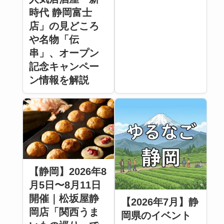
時代 静岡富士
店」の見どころ
や名物「伝
串」、オープン
記念キャンペー
ン情報を解説
【静岡】2026年8
月5日〜8月11日
開催｜松坂屋静
【2026年7月】静
岡店「関西うま
岡県のイベント