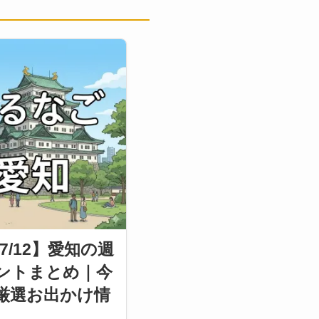
〜7/12】愛知の週
ントまとめ｜今
厳選お出かけ情