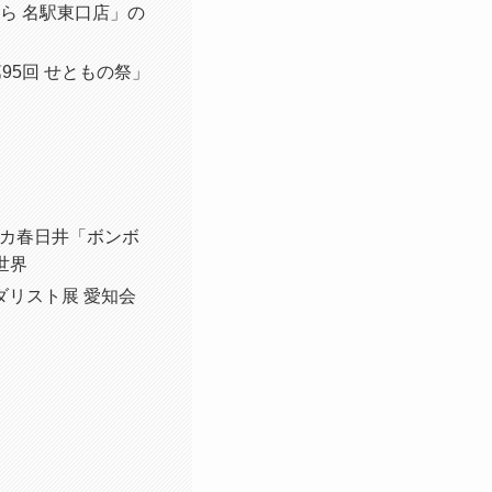
ぶら 名駅東口店」の
95回 せともの祭」
ロッカ春日井「ボンボ
世界
メダリスト展 愛知会