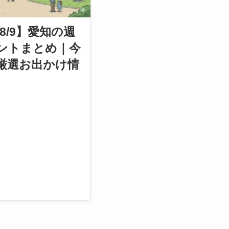
〜8/9】愛知の週
ントまとめ｜今
厳選お出かけ情