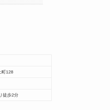
町128
り徒歩2分