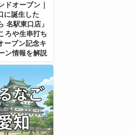
ンドオープン｜
口に誕生した
ら 名駅東口店」
ころや生串打ち
オープン記念キ
ーン情報を解説