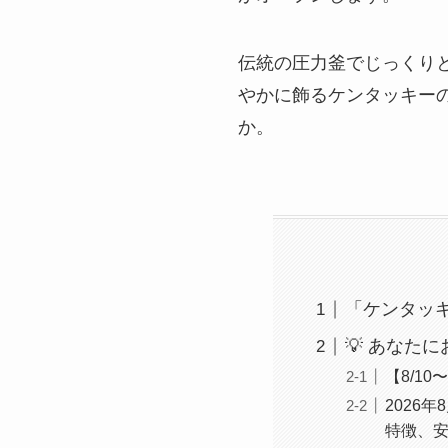
伝統の圧力釜でじっくり
やかに飾るケンタッキー
か。
「ケンタッ
💡 あなた
【8/1
2026
特徴、