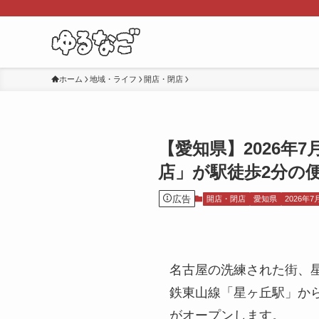
ホーム
地域・ライフ
開店・閉店
【愛知県】2026年
店」が駅徒歩2分の
広告
開店・閉店
愛知県
2026年7
名古屋の洗練された街、星
鉄東山線「星ヶ丘駅」か
がオープンします。