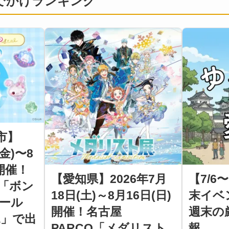
おでかけランキング
市】
(金)〜8
開催！
【愛知県】2026年7月
【7/6
「ボン
18日(土)～8月16日(日)
末イベ
ール
開催！名古屋
週末の
RE」で出
PARCO「メダリスト
報