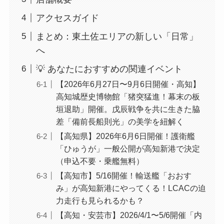
アクセスガイド
まとめ：東土佐エリアの新しい「日常」
へ
💡 あなたにおすすめの関連イベント
【2026年6月27日〜9月6日開催・高知】
高知城歴史博物館「猪突猛進！幕末の板
垣退助」開催。戊辰戦争を共に生きた脇
差「備前長船則光」の美学を紐解く
【高知県】2026年6月6日開催！護衛艦
「ひゅうが」一般公開が高知新港で決定
（申込不要・乗艦無料）
【高知市】5/16開催！輸送艦「おおす
み」が高知新港にやってくる！LCACの迫
力走行も見られるかも？
【高知・安芸市】2026/4/1〜5/6開催「内