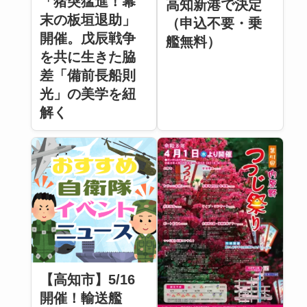
「猪突猛進！幕
高知新港で決定
末の板垣退助」
（申込不要・乗
開催。戊辰戦争
艦無料）
を共に生きた脇
差「備前長船則
光」の美学を紐
解く
【高知市】5/16
開催！輸送艦