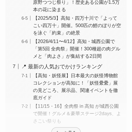
原野つつじ祭り」！歴史ある公園が1.5万
本の花に染まる
【2025/5/3】高知・四万十川で「よって
こい四万十」開催。500匹の鯉のぼりが空
を泳ぐ「約束」の絶景
【2026/4/11〜4/12】高知・城西公園で
「第5回 全肉祭」開催！300種超の肉グル
メと「肉よさ」が集結する2日間
📍 最新の人気おでかけランキング
【高知・妖怪展】日本最大の妖怪博物館
コレクションが高知に！「妖怪纍纍」展
の見どころ、展示品、関連イベントを徹
底ガイド
【11/15・16】全肉祭 in 高知 が城西公園
で開催！グルメ＆豪華ステージ2days、よ
さこい祭りも