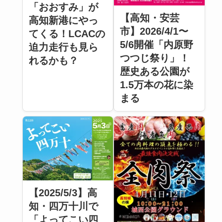
「おおすみ」が
【高知・安芸
高知新港にやっ
市】2026/4/1〜
てくる！LCACの
5/6開催「内原野
迫力走行も見ら
つつじ祭り」！
れるかも？
歴史ある公園が
1.5万本の花に染
まる
【2025/5/3】高
知・四万十川で
「よってこい四