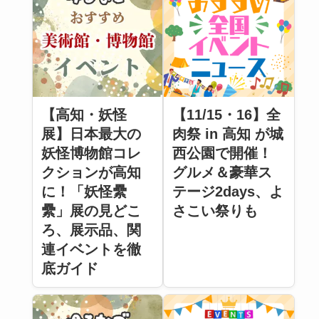
【高知・妖怪
【11/15・16】全
展】日本最大の
肉祭 in 高知 が城
妖怪博物館コレ
西公園で開催！
クションが高知
グルメ＆豪華ス
に！「妖怪纍
テージ2days、よ
纍」展の見どこ
さこい祭りも
ろ、展示品、関
連イベントを徹
底ガイド