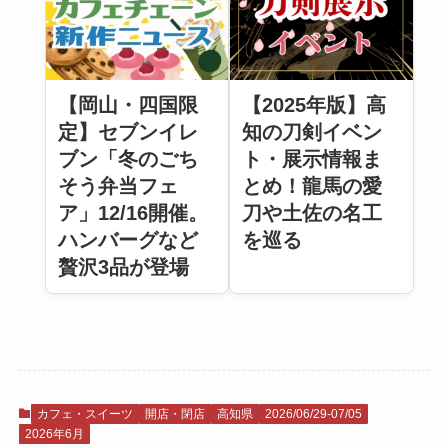
【岡山・四国限
【2025年版】高
定】セブンイレ
知の刀剣イベン
ブン「冬のごち
ト・展示情報ま
そう弁当フェ
とめ！龍馬の愛
ア」12/16開催。
刀や土佐の名工
ハンバーグなど
を巡る
贅沢3品が登場
カフェ・スイーツ
開店・閉店
高知県
2026/06/29-07/05
2026年6月