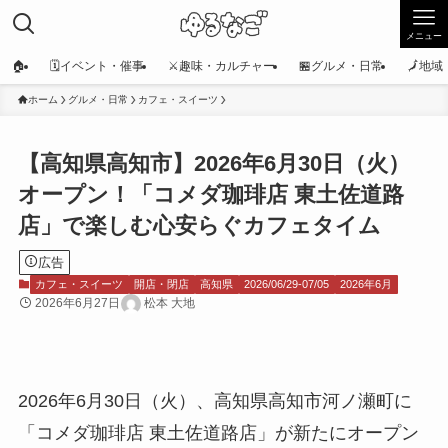
メニュー
🏠
🗓️イベント・催事
⚔️趣味・カルチャー
🏪グルメ・日常
🗾地
ホーム
グルメ・日常
カフェ・スイーツ
【高知県高知市】2026年6月30日（火）
オープン！「コメダ珈琲店 東土佐道路
店」で楽しむ心安らぐカフェタイム
広告
カフェ・スイーツ
開店・閉店
高知県
2026/06/29-07/05
2026年6月
2026年6月27日
松本 大地
2026年6月30日（火）、高知県高知市河ノ瀬町に
「コメダ珈琲店 東土佐道路店」が新たにオープン