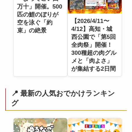
万十」開催。500
匹の鯉のぼりが
【2026/4/11〜
空を泳ぐ「約
4/12】高知・城
束」の絶景
西公園で「第5回
全肉祭」開催！
300種超の肉グル
メと「肉よさ」
が集結する2日間
📍 最新の人気おでかけランキン
グ