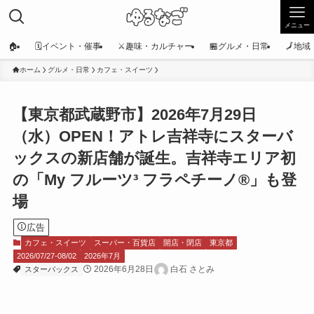
メニュー
🏠
🗓️イベント・催事
⚔️趣味・カルチャー
🏪グルメ・日常
🗾地
ホーム
グルメ・日常
カフェ・スイーツ
【東京都武蔵野市】2026年7月29日
（水）OPEN！アトレ吉祥寺にスターバ
ックスの新店舗が誕生。吉祥寺エリア初
の「My フルーツ³ フラペチーノ®」も登
場
広告
カフェ・スイーツ
スーパー・百貨店
開店・閉店
東京都
2026/07/27-08/02
2026年7月
2026年6月28日
白石 さとみ
スターバックス