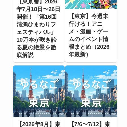
【東京都】2026
年7月18日〜26日
【東京】今週末
開催！「第16回
行ける！アニ
清瀬ひまわりフ
メ・漫画・ゲー
ェスティバル」
ムのイベント情
10万本が咲き誇
報まとめ（2026
る夏の絶景を徹
年最新）
底解説
【2026年8月】東
【7/6〜7/12】東