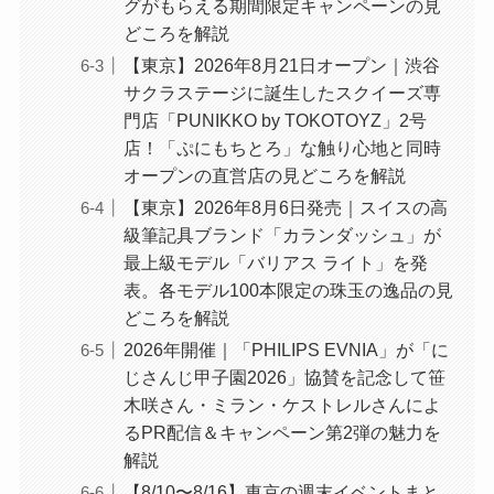
グがもらえる期間限定キャンペーンの見
どころを解説
【東京】2026年8月21日オープン｜渋谷
サクラステージに誕生したスクイーズ専
門店「PUNIKKO by TOKOTOYZ」2号
店！「ぷにもちとろ」な触り心地と同時
オープンの直営店の見どころを解説
【東京】2026年8月6日発売｜スイスの高
級筆記具ブランド「カランダッシュ」が
最上級モデル「バリアス ライト」を発
表。各モデル100本限定の珠玉の逸品の見
どころを解説
2026年開催｜「PHILIPS EVNIA」が「に
じさんじ甲子園2026」協賛を記念して笹
木咲さん・ミラン・ケストレルさんによ
るPR配信＆キャンペーン第2弾の魅力を
解説
【8/10〜8/16】東京の週末イベントまと