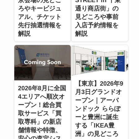
京会場の見どこ
STREET in 千束
ろやキービジュ
通り商店街」の
アル、チケット
見どころや事前
先行抽選情報を
入店予約情報を
解説
解説
【東京】2026年9
2026年8月に全国
月3日グランドオ
4エリアへ順次オ
ープン｜アーバ
ープン！総合買
ンドック ららぽ
取サービス「買
ーと豊洲に誕生
取専科」の新店
する「IKEA豊
舗情報や特徴、
洲」の見どころ
安心の査定シス