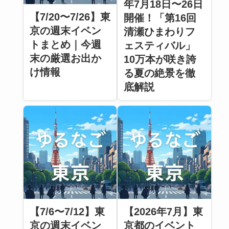
年7月18日〜26日
【7/20〜7/26】東
開催！「第16回
京の週末イベン
清瀬ひまわりフ
トまとめ｜今週
ェスティバル」
末の厳選お出か
10万本が咲き誇
け情報
る夏の絶景を徹
底解説
【7/6〜7/12】東
【2026年7月】東
京の週末イベン
京都のイベント