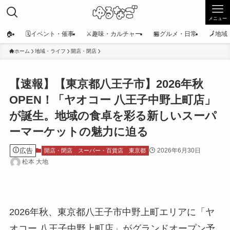
メニュー
🏠
🗓️イベント・催事
⚔️趣味・カルチャー
🏪グルメ・日常
🗾地
ホーム
地域・ライフ
開店・閉店
【速報】【東京都八王子市】2026年秋
OPEN！「ヤオコー 八王子中野上町店」
が誕生。地域の食卓を彩る新しいスーパ
ーマーケットの魅力に迫る
広告
2026年6月30日
開店・閉店
スーパー・百貨店
東京都
松本 大地
2026年秋、東京都八王子市中野上町エリアに「ヤ
オコー 八王子中野上町店」がグランドオープン予