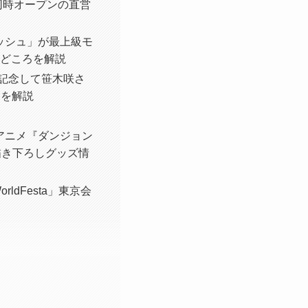
と同時オープンの直営
ッシュ」が最上級モ
見どころを解説
賛を記念して笹木咲さ
力を解説
Vアニメ『ダンジョン
や新規描き下ろしグッズ情
ldFesta」東京会