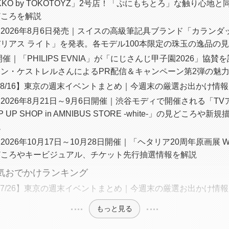
IKKO by TOKOTOYZ」2号店！「ぷにもちとろ」な触り心地
どころを解説
2026年8月6日発売｜スイスの高級筆記具ブランド「カランダ
リアス ライト」を発表。各モデル100本限定の珠玉の逸品の
年開催｜「PHILIPS EVNIA」が「にじさんじ甲子園2026」協
ン・ケストレルさんによるPR配信＆キャンペーン第2弾の魅
0〜8/16】東京の週末イベントまとめ｜今週末の厳選お出かけ情報
2026年8月21日～9月6日開催｜渋谷モディで開催される「T
P UP SHOP in AMNIBUS STORE -white-」の見どころ
説
026年10月17日～10月28日開催｜「ヘタリア20周年原画展 Wor
どころやキービジュアル、チケット先行抽選情報を解説
人気おでかけランキング
0〜7/26】東京の週末イベントまとめ｜今週末の厳選お出かけ情報
もっと見る