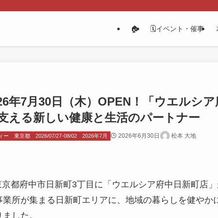
🏠
🗓️イベント・催事
26年7月30日（木）OPEN！「ウエルシ
支える新しい健康と生活のパートナー
2026年6月30日
松本 大地
ィー
東京都
2026/07/27-08/02
2026年7月
）、東京都府中市日新町3丁目に「ウエルシア府中日新町店
事業所が集まる日新町エリアに、地域の暮らしを健やか
りました。