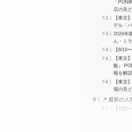
「PUN
店の見
【東京】
デル「バ
2026
ん・ミラ
【8/1
【東京】
飯』 PO
報を解
【東京】2
場の見
📍 最新の
【7/2