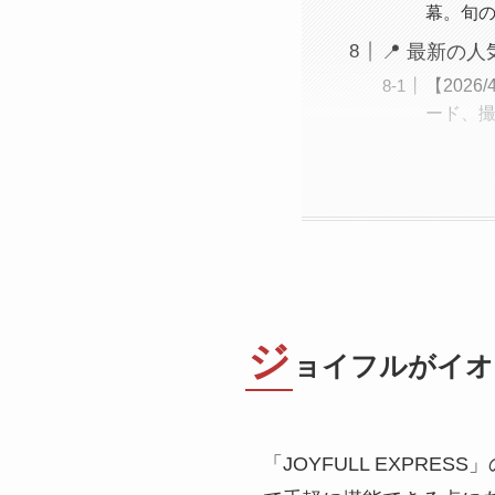
幕。旬
📍 最新の
【202
ード、
ジ
ョイフルがイオ
「JOYFULL EXPR