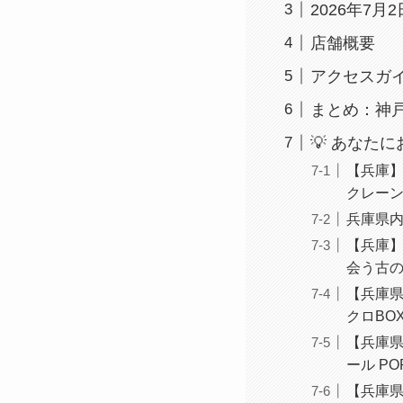
2026年7
店舗概要
アクセスガ
まとめ：神
💡 あなた
【兵庫】
クレー
兵庫県
【兵庫】
会う古
【兵庫県
クロBO
【兵庫県
ール P
【兵庫県