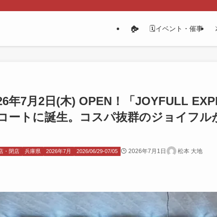
🏠
🗓️イベント・催事
年7月2日(木) OPEN！「JOYFULL EX
コートに誕生。コスパ抜群のジョイフル
2026年7月1日
松本 大地
店・閉店
兵庫県
2026年7月
2026/06/29-07/05