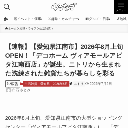
メニュー
🏠
🗓️イベント・催事
⚔️趣味・カルチャー
🏪グルメ・日常
🗾地
ホーム
地域・ライフ
生活雑貨
【速報】【愛知県江南市】2026年8月上旬
OPEN！「デコホーム ヴィアモールアピ
タ江南西店」が誕生。ニトリから生まれ
た洗練された雑貨たちが暮らしを彩る
広告
2026年7月2日
生活雑貨
愛知県
2026年8月
ニトリ
白石 さとみ
2026年8月上旬、愛知県江南市の大型ショッピング
センター「ヴィアモールアピタ江南西」に、「デ