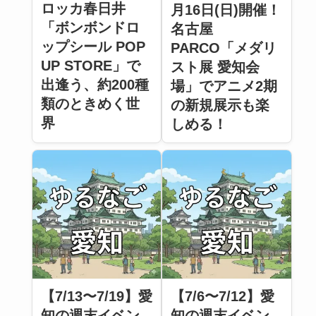
ロッカ春日井
月16日(日)開催！
「ボンボンドロ
名古屋
ップシール POP
PARCO「メダリ
UP STORE」で
スト展 愛知会
出逢う、約200種
場」でアニメ2期
類のときめく世
の新規展示も楽
界
しめる！
【7/13〜7/19】愛
【7/6〜7/12】愛
知の週末イベン
知の週末イベン