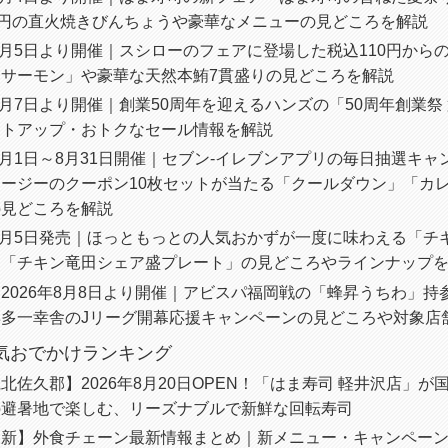
0円の直火焼きびんちょうや豪華なメニューの見どころを解説
年8月5日より開催｜スシローのフェアに登場した税込110円から
ろサーモン」や豪華な天然本鮪7貫盛りの見どころを解説
年8月7日より開催｜創業50周年を迎えるハンズの「50周年創業祭
ントアップ・おトクなセール情報を解説
年8月1日～8月31日開催｜セブン‐イレブンアプリの毎日抽選キ
ージーのクーポン10枚セットが当たる「クールダウン」「カ
の見どころを解説
年8月5日発売｜ほっともっとの人気おかずが一度に味わえる「チ
」「チキン竜田シェア盛プレート」の見どころやラインナップ
2026年8月8日より開催｜アビスパ福岡戦の「蜂昇うちわ」持
博多一幸舎のJリーグ開幕応援キャンペーンの見どころや対象店
人気おでかけランキング
北佐久郡】2026年8月20日OPEN！「はま寿司 軽井沢店」が
の避暑地で楽しむ、リーズナブルで新鮮な回転寿司
更新】外食チェーン最新情報まとめ｜新メニュー・キャンペー