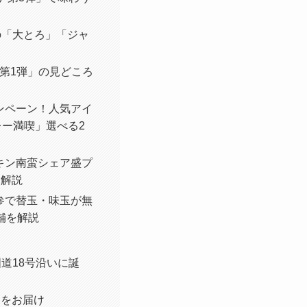
の「大とろ」「ジャ
 第1弾」の見どころ
ャンペーン！人気アイ
レー満喫」選べる2
キン南蛮シェア盛プ
を解説
参で替玉・味玉が無
舗を解説
国道18号沿いに誕
ンをお届け