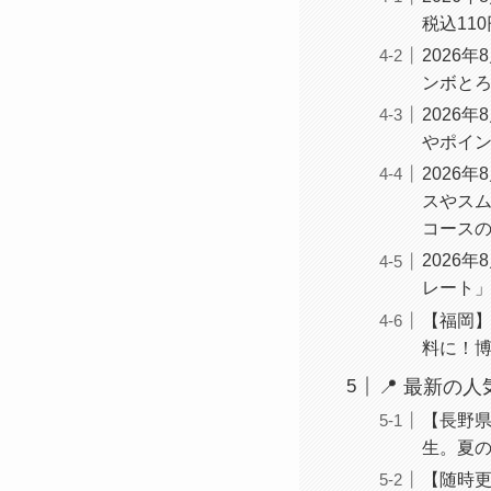
税込11
2026
ンボと
2026
やポイ
2026
スやスム
コース
2026
レート
【福岡】
料に！
📍 最新の
【長野県
生。夏
【随時