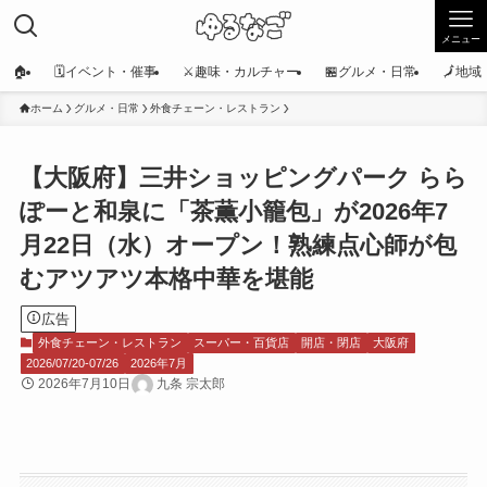
メニュー
🏠
🗓️イベント・催事
⚔️趣味・カルチャー
🏪グルメ・日常
🗾地
ホーム
グルメ・日常
外食チェーン・レストラン
【大阪府】三井ショッピングパーク らら
ぽーと和泉に「茶薫小籠包」が2026年7
月22日（水）オープン！熟練点心師が包
むアツアツ本格中華を堪能
広告
外食チェーン・レストラン
スーパー・百貨店
開店・閉店
大阪府
2026/07/20-07/26
2026年7月
2026年7月10日
九条 宗太郎