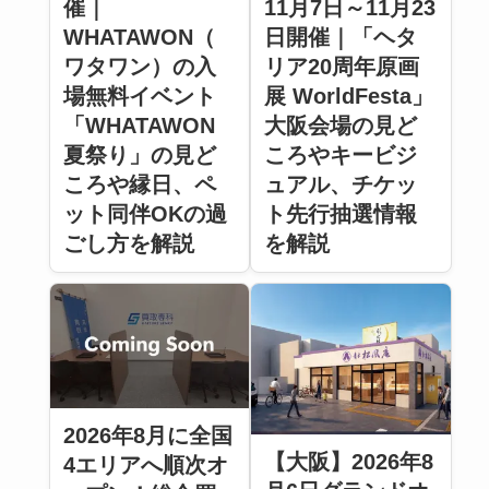
催｜
11月7日～11月23
WHATAWON（
日開催｜「ヘタ
ワタワン）の入
リア20周年原画
場無料イベント
展 WorldFesta」
「WHATAWON
大阪会場の見ど
夏祭り」の見ど
ころやキービジ
ころや縁日、ペ
ュアル、チケッ
ット同伴OKの過
ト先行抽選情報
ごし方を解説
を解説
2026年8月に全国
【大阪】2026年8
4エリアへ順次オ