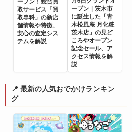
月6日グランドオ
ープン！総合買
ープン｜茨木市
取サービス「買
に誕生した「青
取専科」の新店
木松風庵 月化粧
舗情報や特徴、
茨木店」の見ど
安心の査定シス
ころやオープン
テムを解説
記念セール、ア
クセス情報を解
説
📍 最新の人気おでかけランキン
グ