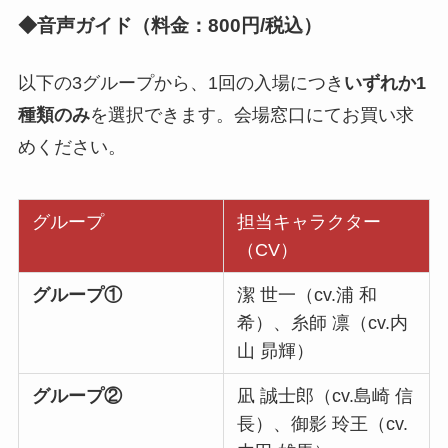
◆音声ガイド（料金：800円/税込）
以下の3グループから、1回の入場につき
いずれか1
種類のみ
を選択できます。会場窓口にてお買い求
めください。
グループ
担当キャラクター
（CV）
グループ①
潔 世一（cv.浦 和
希）、糸師 凛（cv.内
山 昴輝）
グループ②
凪 誠士郎（cv.島崎 信
長）、御影 玲王（cv.