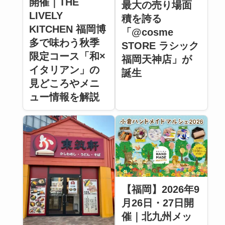
開催｜THE
最大の売り場面
LIVELY
積を誇る
KITCHEN 福岡博
「@cosme
多で味わう秋季
STORE ラシック
限定コース「和×
福岡天神店」が
イタリアン」の
誕生
見どころやメニ
ュー情報を解説
【福岡】2026年9
月26日・27日開
催｜北九州メッ