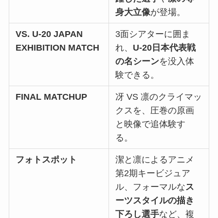
身大立像
が登場。
VS. U-20 JAPAN
3面シアターに囲ま
EXHIBITION MATCH
れ、
U-20日本代表戦
の名シーン
を没入体
験できる。
FINAL MATCHUP
冴 VS 凛のクライマッ
クスを、圧巻の原画
と映像で追体験す
る。
フォトスポット
潔と凛によるアニメ
第2期キービジュア
ル、フォーマルな
ス
ーツスタイルの描き
下ろし選手
など、複