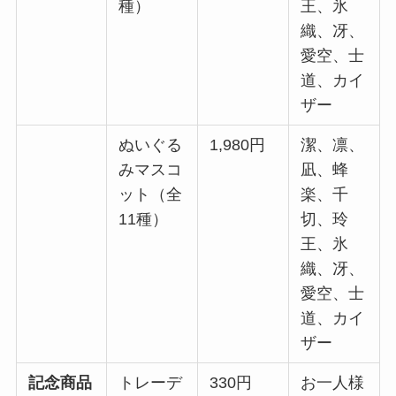
種）
王、氷
織、冴、
愛空、士
道、カイ
ザー
ぬいぐる
1,980円
潔、凛、
みマスコ
凪、蜂
ット（全
楽、千
11種）
切、玲
王、氷
織、冴、
愛空、士
道、カイ
ザー
記念商品
トレーデ
330円
お一人様