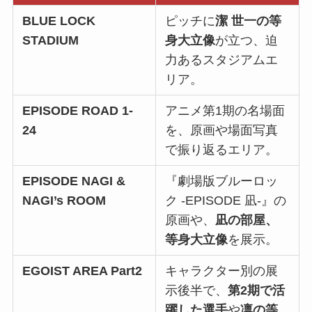
BLUE LOCK
ピッチに
潔 世一の等
STADIUM
身大立像
が立つ、迫
力あるスタジアムエ
リア。
EPISODE ROAD 1-
アニメ第1期の名場面
24
を、原画や場面写真
で振り返るエリア。
EPISODE NAGI &
『劇場版ブルーロッ
NAGI’s ROOM
ク -EPISODE 凪-』の
原画や、
凪の部屋、
等身大立像
を展示。
EGOIST AREA Part2
キャラクター別の展
示後半で、
第2期で活
躍した選手
や
凛の等