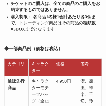
チケットのご購入は、全ての商品のご購入をお
約束するものではありません。
購入制限：
各商品1名様1会計あたり各3個ま
で
。トレーディング商品は
その商品の種類数
×3BOXまで
となります。
◆一部商品例（価格は税込）
カテゴリ
キャラク
価格
備考
ター
通販先行
キャラク
4,950円
潔、凛、
商品
ターモチ
凪、蜂
ーフバッ
楽、千
グ（全11
切、玲