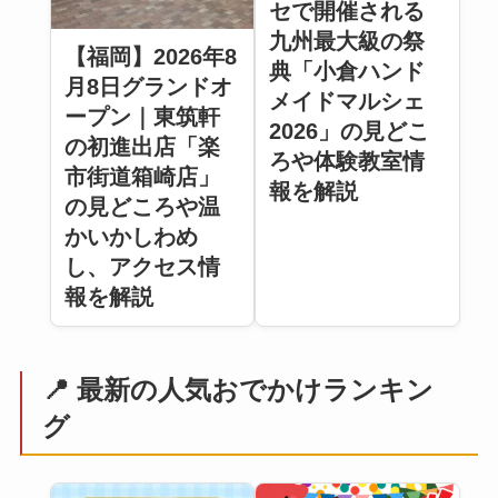
セで開催される
九州最大級の祭
【福岡】2026年8
典「小倉ハンド
月8日グランドオ
メイドマルシェ
ープン｜東筑軒
2026」の見どこ
の初進出店「楽
ろや体験教室情
市街道箱崎店」
報を解説
の見どころや温
かいかしわめ
し、アクセス情
報を解説
📍 最新の人気おでかけランキン
グ