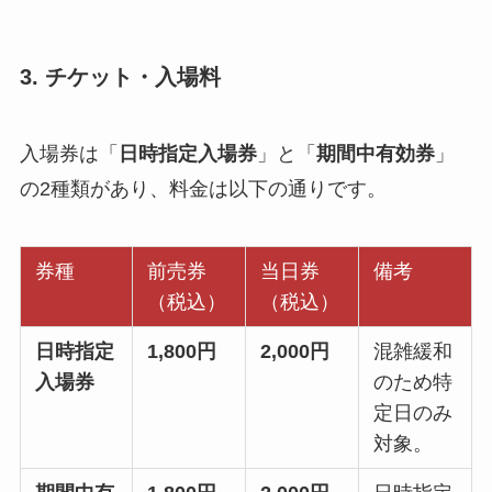
3. チケット・入場料
入場券は「
日時指定入場券
」と「
期間中有効券
」
の2種類があり、料金は以下の通りです。
券種
前売券
当日券
備考
（税込）
（税込）
日時指定
1,800円
2,000円
混雑緩和
入場券
のため特
定日のみ
対象。