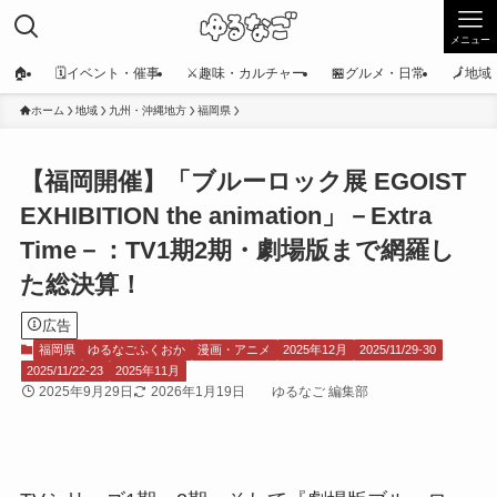
メニュー
🏠
🗓️イベント・催事
⚔️趣味・カルチャー
🏪グルメ・日常
🗾地
ホーム
地域
九州・沖縄地方
福岡県
【福岡開催】「ブルーロック展 EGOIST
EXHIBITION the animation」－Extra
Time－：TV1期2期・劇場版まで網羅し
た総決算！
広告
福岡県
ゆるなごふくおか
漫画・アニメ
2025年12月
2025/11/29-30
2025/11/22-23
2025年11月
2025年9月29日
2026年1月19日
ゆるなご 編集部