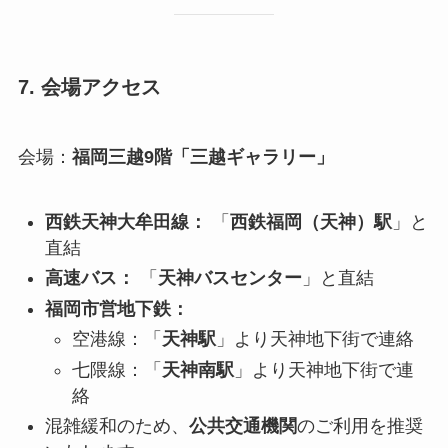
7. 会場アクセス
会場：
福岡三越9階「三越ギャラリー」
西鉄天神大牟田線：
「
西鉄福岡（天神）駅
」と
直結
高速バス：
「
天神バスセンター
」と直結
福岡市営地下鉄：
空港線：「
天神駅
」より天神地下街で連絡
七隈線：「
天神南駅
」より天神地下街で連
絡
混雑緩和のため、
公共交通機関
のご利用を推奨