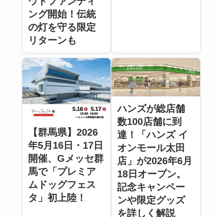
ウドファンディ
ング開始！伝統
の灯を守る限定
リターンも
ハンズが総店舗
数100店舗に到
【群馬県】2026
達！「ハンズ イ
年5月16日・17日
オンモール太田
開催、Gメッセ群
店」が2026年6月
馬で「プレミア
18日オープン。
ムドッグフェス
記念キャンペー
タ」初上陸！
ンや限定グッズ
を詳しく解説