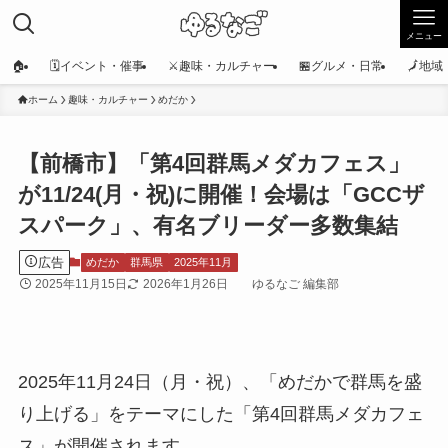
メニュー
🏠
🗓️イベント・催事
⚔️趣味・カルチャー
🏪グルメ・日常
🗾地
ホーム
趣味・カルチャー
めだか
【前橋市】「第4回群馬メダカフェス」
が11/24(月・祝)に開催！会場は「GCCザ
スパーク」、有名ブリーダー多数集結
広告
めだか
群馬県
2025年11月
2025年11月15日
2026年1月26日
ゆるなご 編集部
2025年11月24日（月・祝）、「めだかで群馬を盛
り上げる」をテーマにした「第4回群馬メダカフェ
ス」が開催されます。