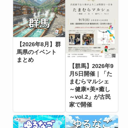
【2026年8月】群
馬県のイベント
まとめ
【群馬】2026年9
月5日開催｜「た
まむらマルシェ
～健康×美×癒し
～vol.2」が古民
家で開催