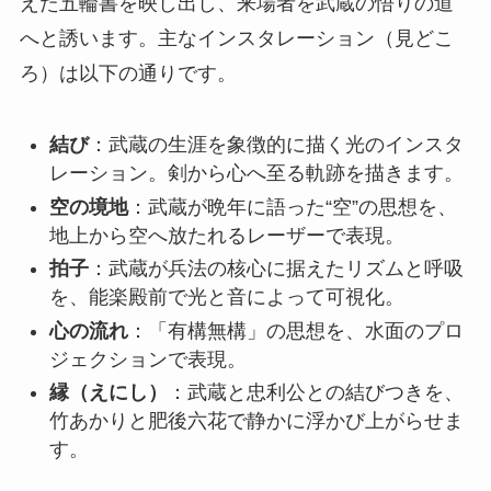
えた五輪書を映し出し、来場者を武蔵の悟りの道
へと誘います。主なインスタレーション（見どこ
ろ）は以下の通りです。
結び
：武蔵の生涯を象徴的に描く光のインスタ
レーション。剣から心へ至る軌跡を描きます。
空の境地
：武蔵が晩年に語った“空”の思想を、
地上から空へ放たれるレーザーで表現。
拍子
：武蔵が兵法の核心に据えたリズムと呼吸
を、能楽殿前で光と音によって可視化。
心の流れ
：「有構無構」の思想を、水面のプロ
ジェクションで表現。
縁（えにし）
：武蔵と忠利公との結びつきを、
竹あかりと肥後六花で静かに浮かび上がらせま
す。