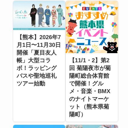
【熊本】2026年7
月1日〜11月30日
開催「夏目友人
【11/1・2】第2
帳」大型コラ
回 菊陽夜市が菊
ボ！ラッピング
陽町総合体育館
バスや聖地巡礼
で開催！グル
ツアー始動
メ・音楽・BMX
のナイトマーケ
ット（熊本県菊
陽町）