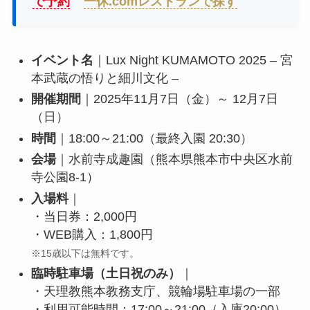
で予約
一休.comレストランで探す
イベント名
｜Lux Night KUMAMOTO 2025 – 宮
本武蔵の悟りと細川文化 –
開催期間
｜2025年11月7日（金）～ 12月7日
（日）
時間
｜18:00～21:00（最終入園 20:30）
会場
｜水前寺成趣園（熊本県熊本市中央区水前
寺公園8-1）
入場料
｜
・当日券：2,000円
・WEB購入：1,800円
※15歳以下は無料です。
臨時駐車場（土日祝のみ）
｜
・天理教熊本教務支庁、競輪場駐車場の一部
・利用可能時間：17:00～21:00（入庫20:00）