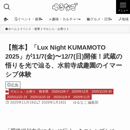
メニュー
🏠
🗓️イベント・催事
⚔️趣味・カルチャー
🏪グルメ・日常
🗾地
ホーム
イベント・催事
マルシェ・お祭り
【熊本】「Lux Night KUMAMOTO
2025」が11/7(金)〜12/7(日)開催！武蔵の
悟りを光で辿る、水前寺成趣園のイマー
シブ体験
広告
マルシェ・お祭り
熊本県
2025/12/6-7
2025年12月
2025/11/29-30
2025/11/22-23
2025/11/15-16
2025/11/8-9
2025年11月
2025年11月19日
2026年1月18日
ゆるなご 編集部