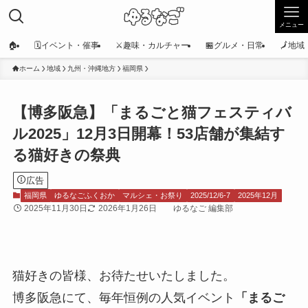
メニュー
🏠
🗓️イベント・催事
⚔️趣味・カルチャー
🏪グルメ・日常
🗾地
ホーム
地域
九州・沖縄地方
福岡県
【博多阪急】「まるごと猫フェスティバ
ル2025」12月3日開幕！53店舗が集結す
る猫好きの祭典
広告
福岡県
ゆるなごふくおか
マルシェ・お祭り
2025/12/6-7
2025年12月
2025年11月30日
2026年1月26日
ゆるなご 編集部
猫好きの皆様、お待たせいたしました。
博多阪急にて、毎年恒例の人気イベント
「まるご