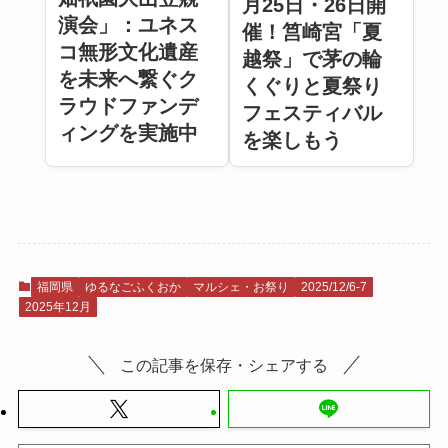
月25日・26日開
演会」：ユネス
催！筥崎宮「夏
コ無形文化遺産
越祭」で茅の輪
を未来へ繋ぐク
くぐりと夏祭り
ラウドファンデ
フェスティバル
ィングを実施中
を楽しもう
福岡県
ゆるなごふくおか
マルシェ・お祭り
2025/12/6-7
2025年12月
この記事を保存・シェアする