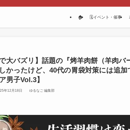
🏠
🗓️イベント・催事
Sで大バズリ】話題の『烤羊肉餅（羊肉バ
しかったけど、40代の胃袋対策には追加
男子Vol.3】
025年12月18日
ゆるなご 編集部