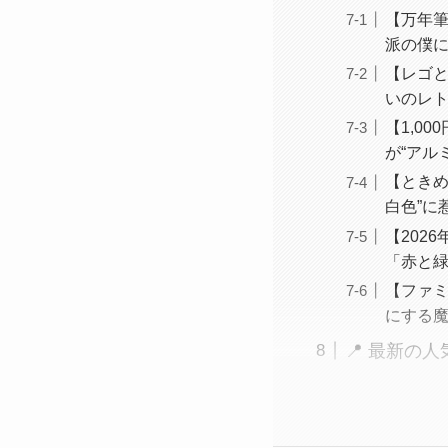
【万年
派の僕
【レゴと
いのレ
【1,0
が“アル
【ときめ
白色”に
【202
「赤と緑
【ファミ
にする魔
📍 最新の