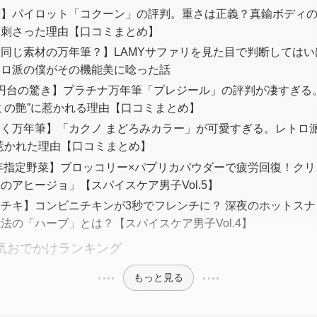
筆】パイロット「コクーン」の評判。重さは正義？真鍮ボディ
に刺さった理由【口コミまとめ】
同じ素材の万年筆？】LAMYサファリを見た目で判断しては
トロ派の僕がその機能美に唸った話
00円台の驚き】プラチナ万年筆「プレジール」の評判が凄すぎ
ミの艶”に惹かれる理由【口コミまとめ】
く万年筆】「カクノ まどろみカラー」が可愛すぎる。レトロ派
惹かれた理由【口コミまとめ】
6年指定野菜】ブロッコリー×パプリカパウダーで疲労回復！ク
のアヒージョ」【スパイスケア男子Vol.5】
チキ】コンビニチキンが3秒でフレンチに？ 深夜のホットス
法の「ハーブ」とは？【スパイスケア男子Vol.4】
人気おでかけランキング
もっと見る