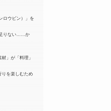
ンロウビン）」を
足りない……か
素材」が「料理」
行りを楽しむため