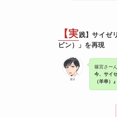
【実
践】サイゼ
ビン）」を再現
篠宮さーん！
今、サイ
夏目
（羊串）