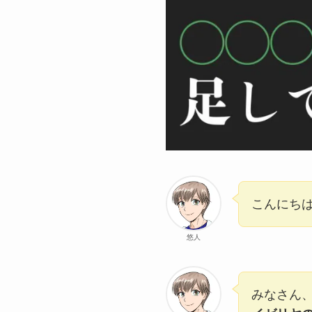
こんにち
悠人
みなさん、