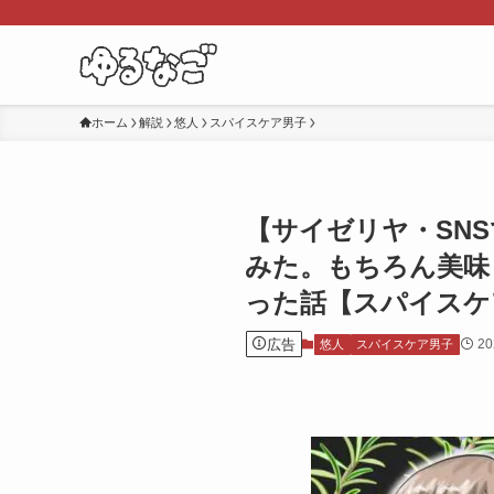
ホーム
解説
悠人
スパイスケア男子
【サイゼリヤ・SN
みた。もちろん美味
った話【スパイスケア
広告
2
悠人
スパイスケア男子