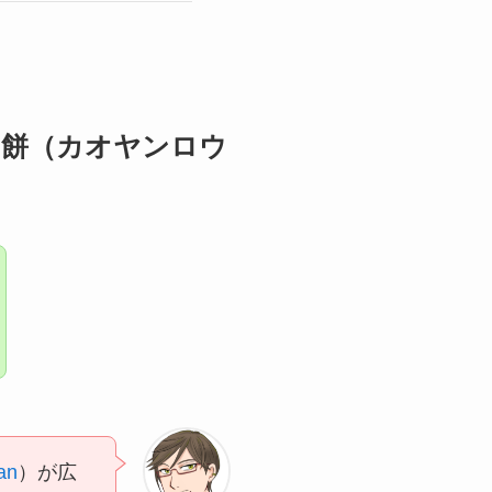
肉餅（カオヤンロウ
an
）が広