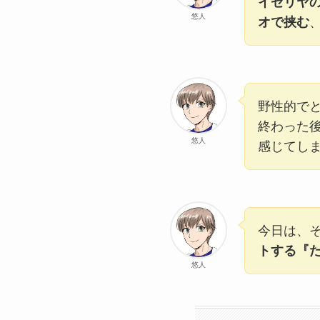
イゼリヤ
悠人
オで挟む
野性的で
終わった
悠人
感じてし
今日は、
トする『
悠人