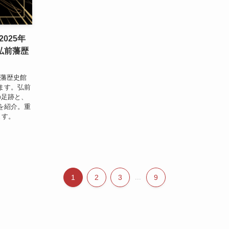
025年
森弘前藩歴
前藩歴史館
ます。弘前
の足跡と、
を紹介。重
ます。
1
2
3
...
9