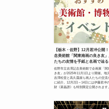
【栃木・佐野】12月若冲公開
念美術館「関東南画の良き友」
たちの友情を手紙と名画で辿る
佐野市立吉澤記念美術館で企画展「関
き友」が2025年11月1日より開催。
吉澤松堂と高久靄崖ら画人たちの交流
に紹介。12月2日～14日には伊藤若冲
財《菜蟲譜》も特別限定公開されます