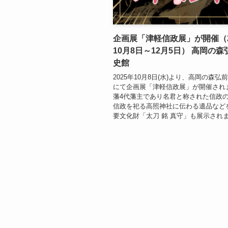
企画展「津軽信政展」が開催（2
10月8日～12月5日） 高岡の
史館
2025年10月8日(水)より、高岡の森弘
にて企画展「津軽信政展」が開催され
藩4代藩主であり名君と称された信政
信政を祀る高照神社に伝わる遺品など
要文化財「太刀 銘 真守」も展示され