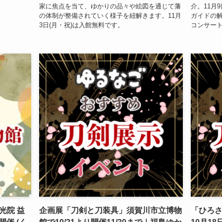
家に焦点を当て、ゆかりの品々や絵図を通じて藩
介。11月
の体制が整備されていく様子を紐解きます。11月
ガイドの
3日(月・祝)は入館無料です。
コンサー
光院 益
企画展「刀剣と刀装具」須賀川市立博物
「ひろさ