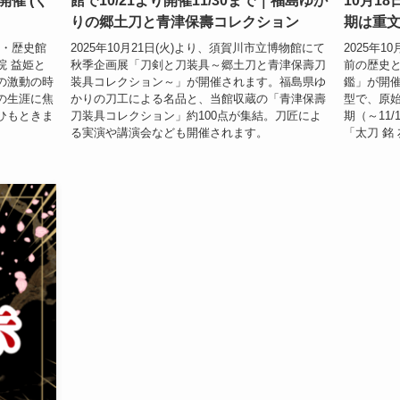
開催 (く
館で10/21より開催11/30まで｜福島ゆか
10月1
りの郷土刀と青津保壽コレクション
期は重文
学・歴史館
2025年10月21日(火)より、須賀川市立博物館にて
2025年1
院 益姫と
秋季企画展「刀剣と刀装具～郷土刀と青津保壽刀
前の歴史
の激動の時
装具コレクション～」が開催されます。福島県ゆ
鑑」が開
の生涯に焦
かりの刀工による名品と、当館収蔵の「青津保壽
型で、原
ひもときま
刀装具コレクション」約100点が集結。刀匠によ
期（～11
る実演や講演会なども開催されます。
「太刀 銘