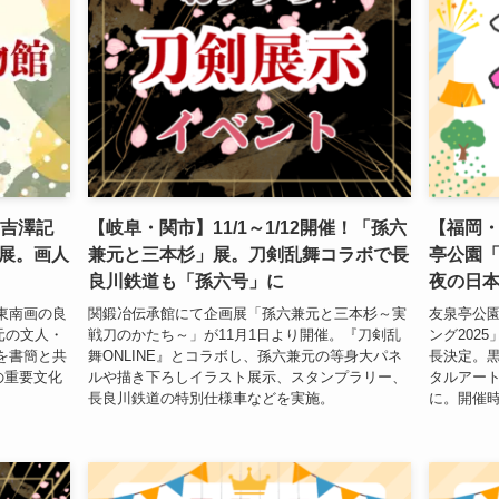
！吉澤記
【岐阜・関市】11/1～1/12開催！「孫六
【福岡・
展。画人
兼元と三本杉」展。刀剣乱舞コラボで長
亭公園
良川鉄道も「孫六号」に
夜の日
東南画の良
関鍛冶伝承館にて企画展「孫六兼元と三本杉～実
友泉亭公
地元の文人・
戦刀のかたち～」が11月1日より開催。『刀剣乱
ング202
を書簡と共
舞ONLINE』とコラボし、孫六兼元の等身大パネ
長決定。
の重要文化
ルや描き下ろしイラスト展示、スタンプラリー、
タルアー
。
長良川鉄道の特別仕様車などを実施。
に。開催