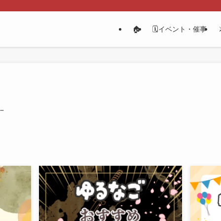
🏠
🗓️イベント・催事
 –