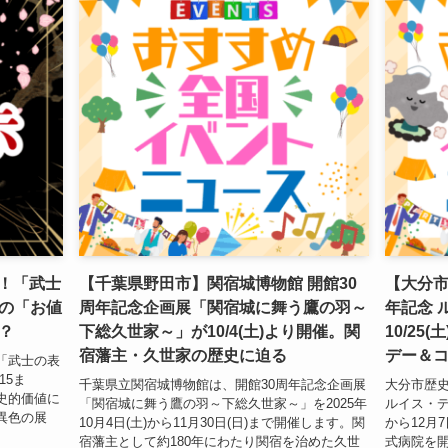
催！「武士
【千葉県野田市】関宿城博物館 開館30
【大分市
の「お値
周年記念企画展「関宿城に舞う鷹の羽～
年記念 
？
下総久世家～」が10/4(土)より開催。関
10/25
宿藩主・久世家の歴史に迫る
デー＆
「武士の表
15ま
千葉県立関宿城博物館は、開館30周年記念企画展
大分市歴史
史的価値に
「関宿城に舞う鷹の羽～下総久世家～」を2025年
ルイス・デ・
異色の展
10月4日(土)から11月30日(日)まで開催します。関
から12月
宿藩主として約180年にわたり関宿を治めた久世
式病院を