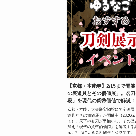
【京都・本能寺】2/15まで開
の表道具とその価値展」。名刀
段」を現代の貨幣価値で解説！
京都・本能寺大寶殿宝物館にて企画展
道具とその価値展」が開催中（2026/2/
で）。天下の名刀が勢揃いし、その歴
加え「現代の貨幣的価値」を解説する
示。押形による見所解説も必見です。