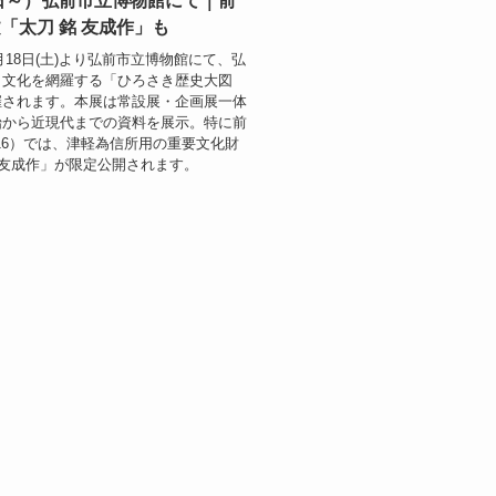
8日～）弘前市立博物館にて｜前
「太刀 銘 友成作」も
0月18日(土)より弘前市立博物館にて、弘
と文化を網羅する「ひろさき歴史大図
催されます。本展は常設展・企画展一体
始から近現代までの資料を展示。特に前
/16）では、津軽為信所用の重要文化財
 友成作」が限定公開されます。