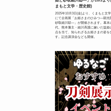
姫と砂取細川邸―」が10/3より
まもと文学・歴史館)
2025年10月3日(金)より、くまもと文
にて企画展「お姫さまのひみつ―顕光
砂取細川邸―」が開催されます。幕末
代、熊本藩主・細川斉護に嫁いだ益姫
点を当て、知られざるお姫さまの姿を
す。記念講演会なども開催。