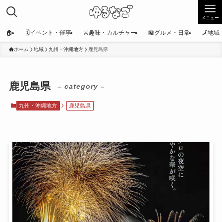
メニュー
🏠
🗓️イベント・催事
⚔️趣味・カルチャー
🏪グルメ・日常
🗾地
ホーム
地域
九州・沖縄地方
鹿児島県
鹿児島県
– category –
九州・沖縄地方
鹿児島県