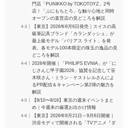
門店「PUNIKKO by TOKOTOYZ」2号
店！「ぷにもちとろ」な触り心地と同時
オープンの直営店の見どころを解説
【東京】2026年8月6日発売｜スイスの高
級筆記具ブランド「カランダッシュ」が
最上級モデル「バリアス ライト」を発
表。各モデル100本限定の珠玉の逸品の見
どころを解説
2026年開催｜「PHILIPS EVNIA」が「に
じさんじ甲子園2026」協賛を記念して笹
木咲さん・ミラン・ケストレルさんによ
るPR配信＆キャンペーン第2弾の魅力を
解説
【8/10〜8/16】東京の週末イベントまと
め｜今週末の厳選お出かけ情報
【東京】2026年8月21日～9月6日開催｜
渋谷モディで開催される「TVアニメ『ダ