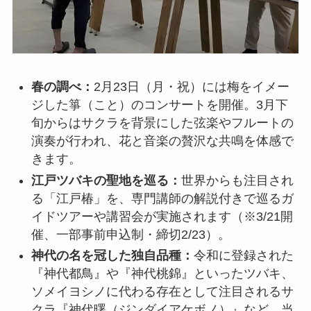
春の調べ：
2月23日（月・祝）には梅をイメー
ジした箏（こと）のコンサートを開催。3月下
旬からはサクラを背景にした弦楽やフルートの
演奏が行われ、花と音楽の贅沢な共鳴を体感で
きます。
江戸ツバキの聖地を巡る：
世界からも注目され
る「江戸椿」を、専門講師の解説付きで巡るガ
イドツアーや講習会が実施されます（※3/21開
催、一部事前申込制・締切2/23）。
神代の名を冠した独自品種：
令和に登録された
『神代都鳥』や『神代桃錦』といったツバキ、
ソメイヨシノに代わる存在として注目されるサ
クラ『神代曙（ジンダイアケボノ）』など、当