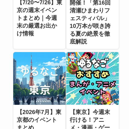
【7/20〜7/26】東
開催！「第16回
京の週末イベン
清瀬ひまわりフ
トまとめ｜今週
ェスティバル」
末の厳選お出か
10万本が咲き誇
け情報
る夏の絶景を徹
底解説
【2026年7月】東
【東京】今週末
京都のイベント
行ける！アニ
まとめ
メ・漫画・ゲー