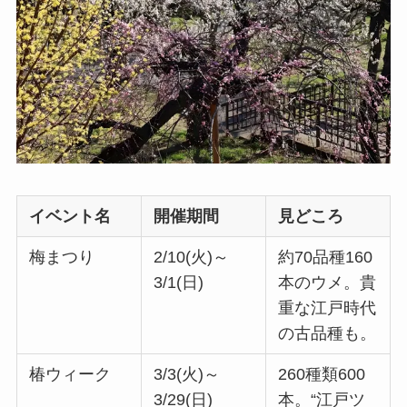
イベント名
開催期間
見どころ
梅まつり
2/10(火)～
約70品種160
3/1(日)
本のウメ。貴
重な江戸時代
の古品種も。
椿ウィーク
3/3(火)～
260種類600
3/29(日)
本。“江戸ツ