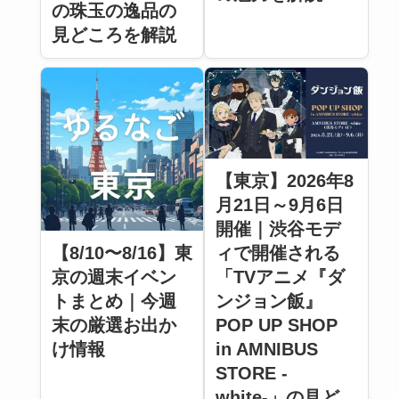
の珠玉の逸品の
見どころを解説
【東京】2026年8
月21日～9月6日
開催｜渋谷モデ
【8/10〜8/16】東
ィで開催される
京の週末イベン
「TVアニメ『ダ
トまとめ｜今週
ンジョン飯』
末の厳選お出か
POP UP SHOP
け情報
in AMNIBUS
STORE -
white-」の見ど