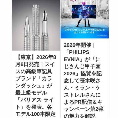
2026年開催｜
「PHILIPS
【東京】2026年8
EVNIA」が「に
月6日発売｜スイ
じさんじ甲子園
スの高級筆記具
2026」協賛を記
ブランド「カラ
念して笹木咲さ
ンダッシュ」が
ん・ミラン・ケ
最上級モデル
ストレルさんに
「バリアス ライ
よるPR配信＆キ
ト」を発表。各
ャンペーン第2弾
モデル100本限定
の魅力を解説