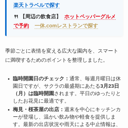
楽天トラベルで探す
🍴 【周辺の飲食店】
ホットペッパーグルメ
で予約
一休.comレストランで探す
季節ごとに表情を変える広大な園内を、スマート
に満喫するためのポイントを整理しました。
臨時開園日のチェック：
通常、毎週月曜日は休
園日ですが、サクラの最盛期にあたる
3月23日
（月）は臨時開園
されます。平日のゆったりと
したお花見に最適です。
梅見・桜茶屋の出店：
週末を中心にキッチンカ
ーが登場し、温かい飲み物や軽食を提供しま
す。最新の出店状況や雨天による中止情報は、