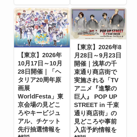
【東京】2026年8
【東京】2026年
月28日～9月23日
10月17日～10月
開催｜浅草の千
28日開催｜「ヘ
束通り商店街で
タリア20周年原
実施される「TV
画展
アニメ『進撃の
WorldFesta」東
巨人』 POP UP
京会場の見どこ
STREET in 千束
ろやキービジュ
通り商店街」の
アル、チケット
見どころや事前
先行抽選情報を
入店予約情報を