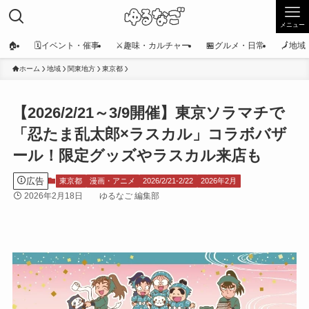
メニュー
🏠
🗓️イベント・催事
⚔️趣味・カルチャー
🏪グルメ・日常
🗾地
ホーム
地域
関東地方
東京都
【2026/2/21～3/9開催】東京ソラマチで
「忍たま乱太郎×ラスカル」コラボバザ
ール！限定グッズやラスカル来店も
広告
東京都
漫画・アニメ
2026/2/21-2/22
2026年2月
2026年2月18日
ゆるなご 編集部