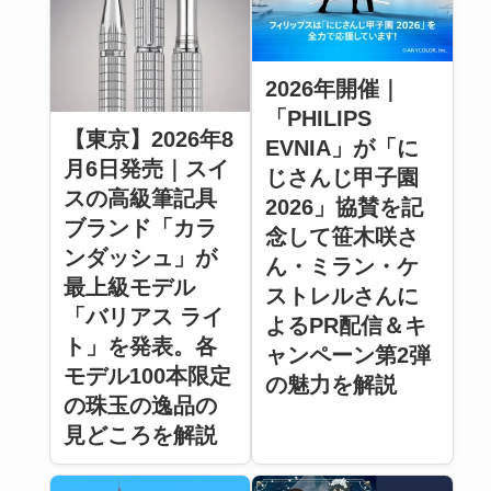
2026年開催｜
「PHILIPS
【東京】2026年8
EVNIA」が「に
月6日発売｜スイ
じさんじ甲子園
スの高級筆記具
2026」協賛を記
ブランド「カラ
念して笹木咲さ
ンダッシュ」が
ん・ミラン・ケ
最上級モデル
ストレルさんに
「バリアス ライ
よるPR配信＆キ
ト」を発表。各
ャンペーン第2弾
モデル100本限定
の魅力を解説
の珠玉の逸品の
見どころを解説