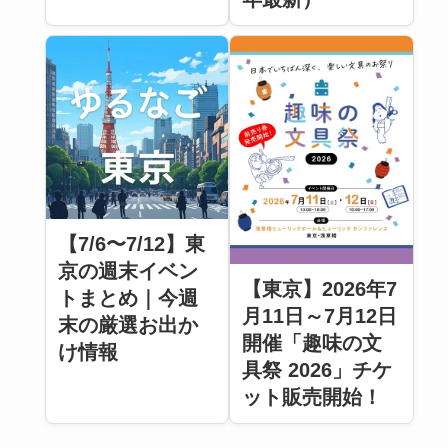
【7/6〜7/12】東
京の週末イベン
【東京】2026年7
トまとめ｜今週
月11日～7月12日
末の厳選お出か
開催「趣味の文
け情報
具祭 2026」チケ
ット販売開始！