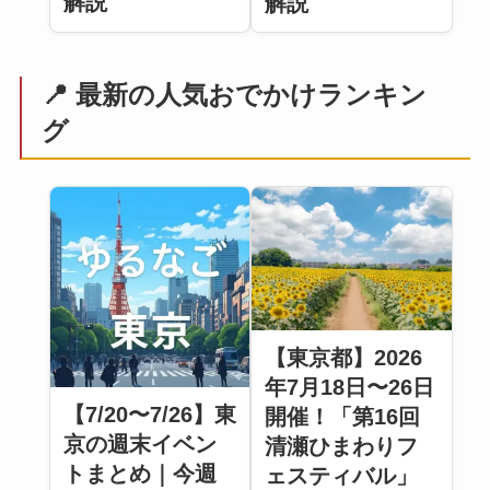
解説
解説
📍 最新の人気おでかけランキン
グ
【東京都】2026
年7月18日〜26日
【7/20〜7/26】東
開催！「第16回
京の週末イベン
清瀬ひまわりフ
トまとめ｜今週
ェスティバル」