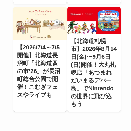
【北海道札幌
【2026/7/4～7/5
市】2026年8月14
開催】北海道長
日(金)〜9月6日
沼町「北海道蚤
(日)開催！大丸札
の市’26」が長沼
幌店「あつまれ
町総合公園で開
だいまるデパー
催！こむぎフェ
島」でNintendo
スやライブも
の世界に飛び込
もう