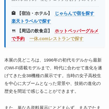
🏨 【宿泊・ホテル】
じゃらんで宿を探す
楽天トラベルで探す
🍴 【周辺の飲食店】
ホットペッパーグルメ
で予約
一休.comレストランで探す
本展の見どころは、1996年の初代モデルから最新
のWi-Fi搭載モデルまで、時代に合わせて進化を遂
げてきた全38機種の展示です。当時の女子高校生
を中心に大ブームとなった背景や、技術の進化の
歴史を間近で感じることができます。
また、単なる資料展示にとどまらず、まるでたま