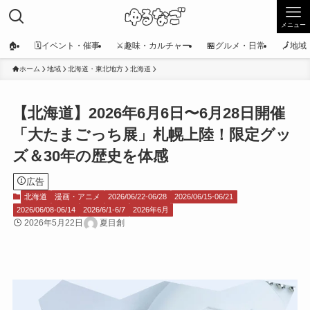
メニュー
🏠
🗓️イベント・催事
⚔️趣味・カルチャー
🏪グルメ・日常
🗾地
ホーム
地域
北海道・東北地方
北海道
【北海道】2026年6月6日〜6月28日開催
「大たまごっち展」札幌上陸！限定グッ
ズ＆30年の歴史を体感
広告
北海道
漫画・アニメ
2026/06/22-06/28
2026/06/15-06/21
2026/06/08-06/14
2026/6/1-6/7
2026年6月
2026年5月22日
夏目創