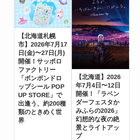
【北海道札幌
市】2026年7月17
日(金)〜27日(月)
開催！サッポロ
ファクトリー
【北海道】2026
「ボンボンドロ
年7月4日〜12日
ップシール POP
開催！「ラベン
UP STORE」で
ダーフェスタか
出逢う、約200種
みふらの2026」
類のときめく世
幻想的な夜の絶
界
景とライトアッ
プ