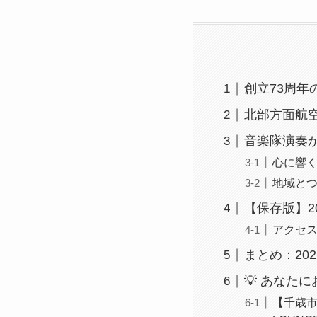
創立73周
北部方面航
音楽隊演奏
心に響
地域と
【保存版】2
アクセ
まとめ：20
💡 あなた
【千歳市