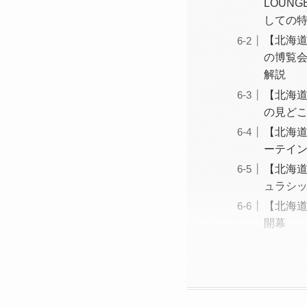
LOUN
しての
【北海道
の博覧会
解説
【北海道
の見ど
【北海道
ーテイ
【北海道
ュラシッ
【北海道
開幕