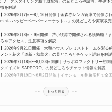
GE ワークスタイリング新千歳空港」の見どころや設備、半導
特徴を解説
】2026年8月7日〜8月16日開催｜金森赤レンガ倉庫で開催さ
mini～ハッピーペーパーマーケット～」の見どころや実演販
】2026年8月8日・9日開催｜苫小牧港で開催される護衛艦「
ころやアクセス、注意事項を解説
】2026年9月21日開催｜大和ハウス プレミストドームを彩る約1
ンメント花火「道新・秋華火」の見どころとチケット詳細を解
】2026年7月18日〜8月23日開催｜サッポロファクトリー初開
クメイズ in SAPPORO」の見どころやチケット情報を解説
】2026年7月18日〜8月2日開催｜イオンモール釧路昭和で全
もっと見る