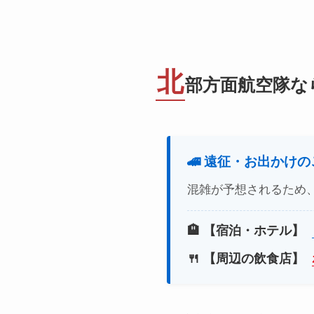
北
部方面航空隊な
🚄 遠征・お出かけ
混雑が予想されるため
🏨 【宿泊・ホテル】
🍴 【周辺の飲食店】