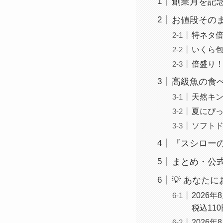
創業月を記念
お値段その
特ネタ倍
いくら包
倍盛り！
高級魚の食
天然キン
夏にぴ
ソフト
『スシローの
まとめ・公
💡 あなた
2026
税込11
2026