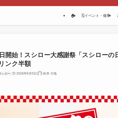
🏠
🗓️イベント・催事
月3日開始！スシロー大感謝祭「スシローの日
リンク半額
2026年6月5日
松本 大地
スシロー