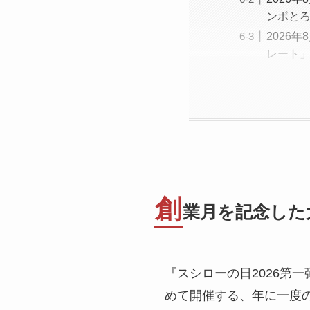
ンボと
2026
レート
創
業月を記念した
『スシローの日2026第
めて開催する、年に一度