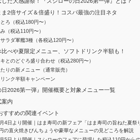
した大感謝祭！『スシローの日2026第一弾』とは？
まま2倍サイズ＆倍盛り！コスパ最強の注目ネタ
とろ（税込180円〜）
み（税込110円〜）
サラダ軍艦3種（各税込120円〜）
べ比べや夏限定メニュー、ソフトドリンク半額も！
キとのどぐろ盛り合わせ（税込280円〜）
ったりの新メニュー（通常販売）
ドリンク半額キャンペーン
日2026第一弾』開催概要と対象メニュー一覧
式案内
におすすめの関連イベント
年8月4日より開催｜はま寿司の新フェア「はま寿司の旨ねた夏祭
0円の直火焼きびんちょうや豪華なメニューの見どころを解説
年8月5日より開催｜スシローのフェアに登場した税込110円から