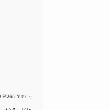
り 第3弾」で味わう
の「大とろ」「ジャ