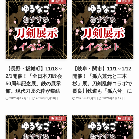
長野県
岐阜県
【長野・坂城町】11/18～
【岐阜・関市】11/1～1/12
2/1開催！「全日本刀匠会
開催！「孫六兼元と三本
50周年記念展」鉄の展示
杉」展。刀剣乱舞コラボで
館。現代刀匠の粋が集結
長良川鉄道も「孫六号」に
2025年12月3日
2026年1月19日
2025年12月3日
2026年1月19日
東京都
京都府