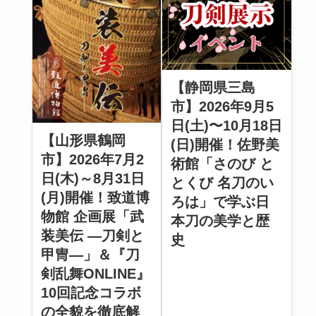
【静岡県三島
市】2026年9月5
日(土)〜10月18日
【山形県鶴岡
(日)開催！佐野美
市】2026年7月2
術館「さのび と
日(木)～8月31日
とくび 名刀のい
(月)開催！致道博
ろは」で学ぶ日
物館 企画展「武
本刀の美学と歴
装美伝 ―刀剣と
史
甲冑―」＆『刀
剣乱舞ONLINE』
10回記念コラボ
の全貌を徹底解