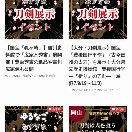
【国宝「狐ヶ崎」】吉川史
【大分・刀剣展示】国宝
料館で「広家と秀吉」展開
「豊後国行平作」（古今伝
催！豊臣秀吉の遺品や吉川
授の太刀）を展示！大分県
広家像も公開
立歴史博物館「豊後国行平
―『祈り』の刀剣―」展
2025年10月4日
2026年1月19日
(R7/9/19～11/3)
2025年10月1日
2026年1月18日
栃木県
岡山県