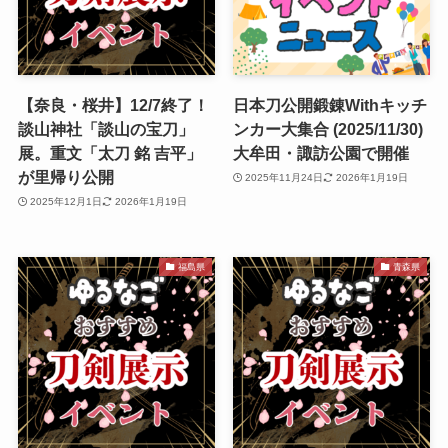
【奈良・桜井】12/7終了！
日本刀公開鍛錬Withキッチ
談山神社「談山の宝刀」
ンカー大集合 (2025/11/30)
展。重文「太刀 銘 吉平」
大牟田・諏訪公園で開催
が里帰り公開
2025年11月24日
2026年1月19日
2025年12月1日
2026年1月19日
福島県
青森県