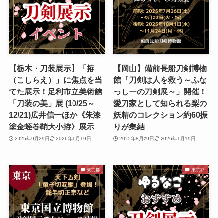
【栃木・刀装展示】「拵
【岡山】備前長船刀剣博物
（こしらえ）」に焦点を当
館「刀剣は人を救う～ふな
てた展示！足利市立美術館
っしーの刀剣展～」開催！
「刀装の美」展 (10/25～
愛刀家として知られる梨の
12/21)広井信一ほか《朱漆
妖精のコレクション約60振
塗金蛭巻鞘大小拵》展示
りが集結
2025年9月29日
2026年1月19日
2025年8月29日
2026年1月19日
東京都
東京都