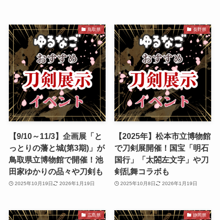
鳥取県
長野県
【9/10～11/3】企画展「と
【2025年】松本市立博物館
っとりの藩と城(第3期)」が
で刀剣展開催！国宝「明石
鳥取県立博物館で開催！池
国行」「太閤左文字」や刀
田家ゆかりの品々や刀剣も
剣乱舞コラボも
2025年10月19日
2026年1月19日
2025年10月8日
2026年1月19日
広島県
静岡県