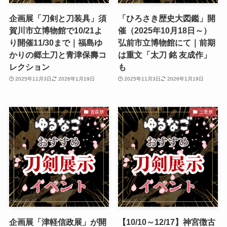
企画展「刀剣と刀装具」須
「ひろさき歴史大図鑑」開
賀川市立博物館で10/21よ
催（2025年10月18日～）
り開催11/30まで｜福島ゆ
弘前市立博物館にて｜前期
かりの郷土刀と青津保壽コ
は重文「太刀 銘 友成作」
レクション
も
2025年11月3日
2026年1月19日
2025年11月3日
2026年1月19日
青森県
三重県
企画展「津軽信政展」が開
【10/10～12/17】神宮徴古