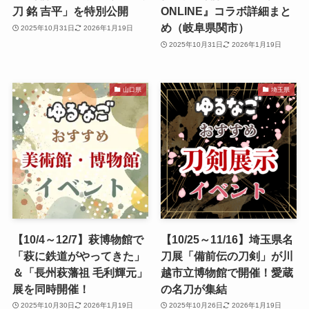
刀 銘 吉平」を特別公開
ONLINE』コラボ詳細まと
め（岐阜県関市）
2025年10月31日
2026年1月19日
2025年10月31日
2026年1月19日
山口県
埼玉県
【10/4～12/7】萩博物館で
【10/25～11/16】埼玉県名
「萩に鉄道がやってきた」
刀展「備前伝の刀剣」が川
＆「長州萩藩祖 毛利輝元」
越市立博物館で開催！愛蔵
展を同時開催！
の名刀が集結
2025年10月30日
2026年1月19日
2025年10月26日
2026年1月19日