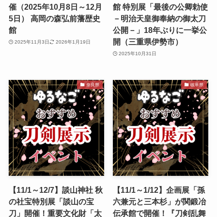
催（2025年10月8日～12月
館 特別展「最後の公卿勅使
5日） 高岡の森弘前藩歴史
－明治天皇御奉納の御太刀
館
公開－」18年ぶりに一挙公
開（三重県伊勢市）
2025年11月3日
2026年1月19日
2025年10月31日
奈良県
岐阜県
【11/1～12/7】談山神社 秋
【11/1～1/12】企画展「孫
の社宝特別展「談山の宝
六兼元と三本杉」が関鍛冶
刀」開催！重要文化財「太
伝承館で開催！『刀剣乱舞