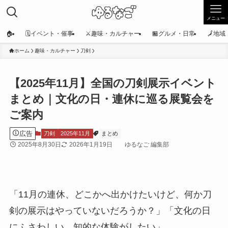
メニュー
🏠
🗓️イベント・催事
⚔️趣味・カルチャー
🏪グルメ・日常
🗾地
ホーム
趣味・カルチャー
刀剣
【2025年11月】全国の刀剣展示イベント
まとめ｜文化の日・連休に巡る展覧会を
ご案内
広告
刀剣
2025年11月
まとめ
2025年8月30日
2026年1月19日
ゆるなご 編集部
「11月の連休、どこかへ出かけたいけど、何か刀
剣の展示はやっていないだろうか？」「文化の日
にふさわしい、知的な体験がしたい」