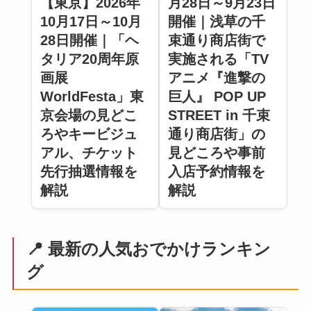
【東京】2026年
月28日～9月23日
10月17日～10月
開催｜浅草の千
28日開催｜「ヘ
束通り商店街で
タリア20周年原
実施される「TV
画展
アニメ『進撃の
WorldFesta」東
巨人』 POP UP
京会場の見どこ
STREET in 千束
ろやキービジュ
通り商店街」の
アル、チケット
見どころや事前
先行抽選情報を
入店予約情報を
解説
解説
📍 最新の人気おでかけランキン
グ