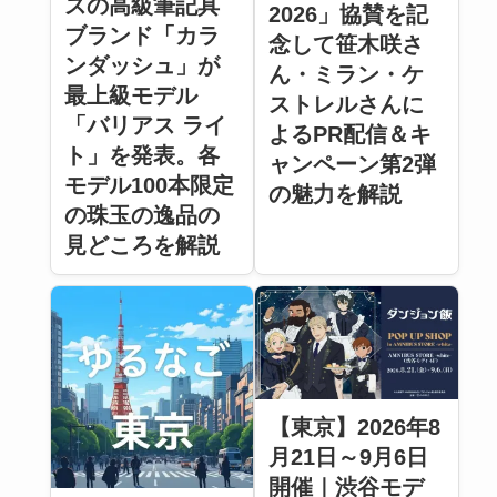
スの高級筆記具
2026」協賛を記
ブランド「カラ
念して笹木咲さ
ンダッシュ」が
ん・ミラン・ケ
最上級モデル
ストレルさんに
「バリアス ライ
よるPR配信＆キ
ト」を発表。各
ャンペーン第2弾
モデル100本限定
の魅力を解説
の珠玉の逸品の
見どころを解説
【東京】2026年8
月21日～9月6日
開催｜渋谷モデ