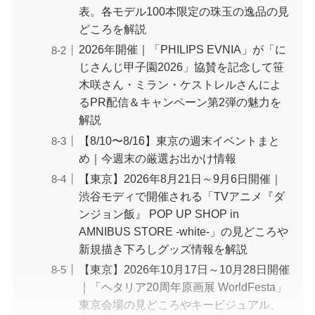
表。各モデル100本限定の珠玉の逸品の見
どころを解説
2026年開催｜「PHILIPS EVNIA」が「に
じさんじ甲子園2026」協賛を記念して笹
木咲さん・ミラン・ケストレルさんによ
るPR配信＆キャンペーン第2弾の魅力を
解説
【8/10〜8/16】東京の週末イベントまと
め｜今週末の厳選お出かけ情報
【東京】2026年8月21日～9月6日開催｜
渋谷モディで開催される「TVアニメ『ダ
ンジョン飯』 POP UP SHOP in
AMNIBUS STORE -white-」の見どころや
新規描き下ろしグッズ情報を解説
【東京】2026年10月17日～10月28日開催
｜「ヘタリア20周年原画展 WorldFesta」
東京会場の見どころやキービジュアル、