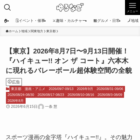
メニュー
🏠
🗓️イベント・催事
⚔️趣味・カルチャー
🏪グルメ・日常
🗾地
ホーム
地域
関東地方
東京都
【東京】2026年8月7日〜9月13日開催！
『ハイキュー!! オン ザ コート』六本木
に現れるバレーボール超体験空間の全貌
広告
東京都
漫画・アニメ
2026/09/7-09/13
2026年9月
2026/08/31-09/06
2026/08/24-08/30
2026/08/17-08/23
2026/08/10-08/16
2026/08/3-08/09
2026年8月
2026年6月15日
一条 慧
スポーツ漫画の金字塔『ハイキュー!!』。その魅力