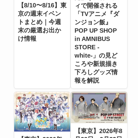
【8/10〜8/16】東
ィで開催される
京の週末イベン
「TVアニメ『ダ
トまとめ｜今週
ンジョン飯』
末の厳選お出か
POP UP SHOP
け情報
in AMNIBUS
STORE -
white-」の見ど
ころや新規描き
下ろしグッズ情
報を解説
【東京】2026年8