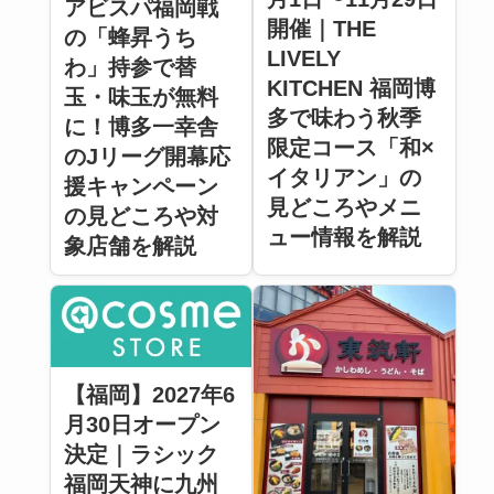
アビスパ福岡戦
開催｜THE
の「蜂昇うち
LIVELY
わ」持参で替
KITCHEN 福岡博
玉・味玉が無料
多で味わう秋季
に！博多一幸舎
限定コース「和×
のJリーグ開幕応
イタリアン」の
援キャンペーン
見どころやメニ
の見どころや対
ュー情報を解説
象店舗を解説
【福岡】2027年6
月30日オープン
決定｜ラシック
福岡天神に九州