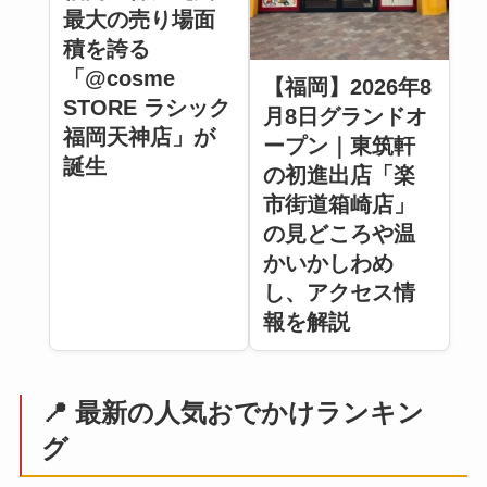
最大の売り場面
積を誇る
「@cosme
【福岡】2026年8
STORE ラシック
月8日グランドオ
福岡天神店」が
ープン｜東筑軒
誕生
の初進出店「楽
市街道箱崎店」
の見どころや温
かいかしわめ
し、アクセス情
報を解説
📍 最新の人気おでかけランキン
グ