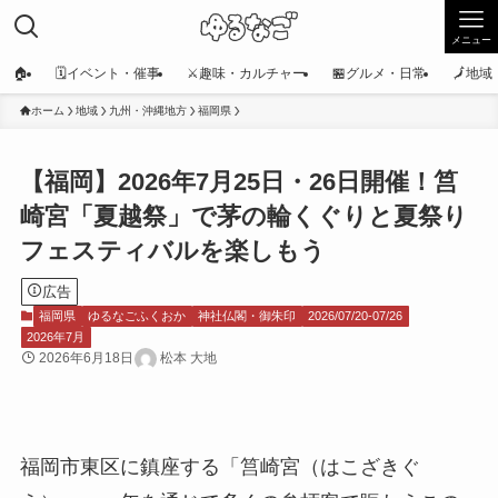
メニュー
🏠
🗓️イベント・催事
⚔️趣味・カルチャー
🏪グルメ・日常
🗾地
ホーム
地域
九州・沖縄地方
福岡県
【福岡】2026年7月25日・26日開催！筥
崎宮「夏越祭」で茅の輪くぐりと夏祭り
フェスティバルを楽しもう
広告
福岡県
ゆるなごふくおか
神社仏閣・御朱印
2026/07/20-07/26
2026年7月
2026年6月18日
松本 大地
福岡市東区に鎮座する「筥崎宮（はこざきぐ