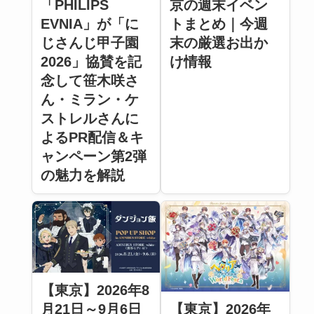
「PHILIPS
京の週末イベン
EVNIA」が「に
トまとめ｜今週
じさんじ甲子園
末の厳選お出か
2026」協賛を記
け情報
念して笹木咲さ
ん・ミラン・ケ
ストレルさんに
よるPR配信＆キ
ャンペーン第2弾
の魅力を解説
【東京】2026年8
【東京】2026年
月21日～9月6日