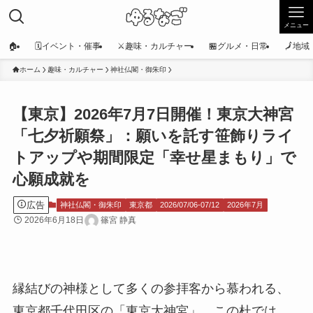
メニュー
🏠
🗓️イベント・催事
⚔️趣味・カルチャー
🏪グルメ・日常
🗾地
ホーム
趣味・カルチャー
神社仏閣・御朱印
【東京】2026年7月7日開催！東京大神宮
「七夕祈願祭」：願いを託す笹飾りライ
トアップや期間限定「幸せ星まもり」で
心願成就を
広告
神社仏閣・御朱印
東京都
2026/07/06-07/12
2026年7月
2026年6月18日
篠宮 静真
縁結びの神様として多くの参拝客から慕われる、
東京都千代田区の「東京大神宮」。この杜では、