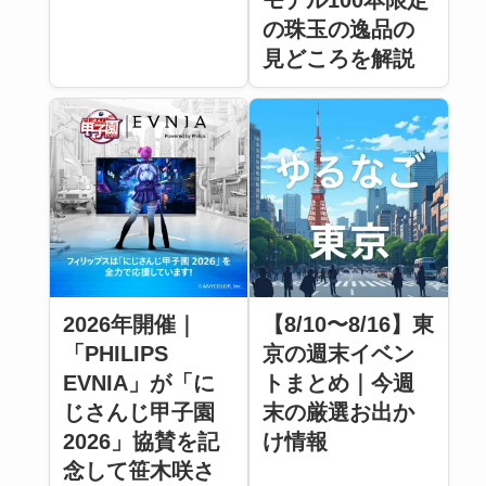
モデル100本限定
の珠玉の逸品の
見どころを解説
2026年開催｜
【8/10〜8/16】東
「PHILIPS
京の週末イベン
EVNIA」が「に
トまとめ｜今週
じさんじ甲子園
末の厳選お出か
2026」協賛を記
け情報
念して笹木咲さ