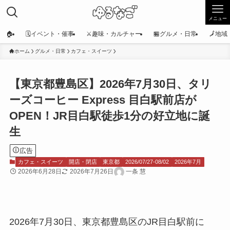
メニュー
🏠
🗓️イベント・催事
⚔️趣味・カルチャー
🏪グルメ・日常
🗾地
ホーム
グルメ・日常
カフェ・スイーツ
【東京都豊島区】2026年7月30日、タリ
ーズコーヒー Express 目白駅前店が
OPEN！JR目白駅徒歩1分の好立地に誕
生
広告
カフェ・スイーツ
開店・閉店
東京都
2026/07/27-08/02
2026年7月
2026年6月28日
2026年7月26日
一条 慧
2026年7月30日、東京都豊島区のJR目白駅前に