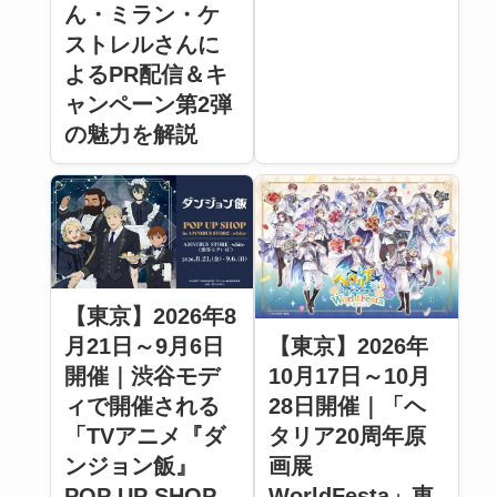
ん・ミラン・ケ
ストレルさんに
よるPR配信＆キ
ャンペーン第2弾
の魅力を解説
【東京】2026年8
【東京】2026年
月21日～9月6日
10月17日～10月
開催｜渋谷モデ
28日開催｜「ヘ
ィで開催される
タリア20周年原
「TVアニメ『ダ
画展
ンジョン飯』
WorldFesta」東
POP UP SHOP