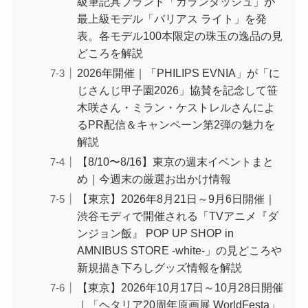
級筆記具ブランド「カランダッシュ」が
最上級モデル「バリアス ライト」を発
表。各モデル100本限定の珠玉の逸品の見
どころを解説
2026年開催｜「PHILIPS EVNIA」が「に
じさんじ甲子園2026」協賛を記念して笹
木咲さん・ミラン・ケストレルさんによ
るPR配信＆キャンペーン第2弾の魅力を
解説
【8/10〜8/16】東京の週末イベントまと
め｜今週末の厳選お出かけ情報
【東京】2026年8月21日～9月6日開催｜
渋谷モディで開催される「TVアニメ『ダ
ンジョン飯』 POP UP SHOP in
AMNIBUS STORE -white-」の見どころや
新規描き下ろしグッズ情報を解説
【東京】2026年10月17日～10月28日開催
｜「ヘタリア20周年原画展 WorldFesta」