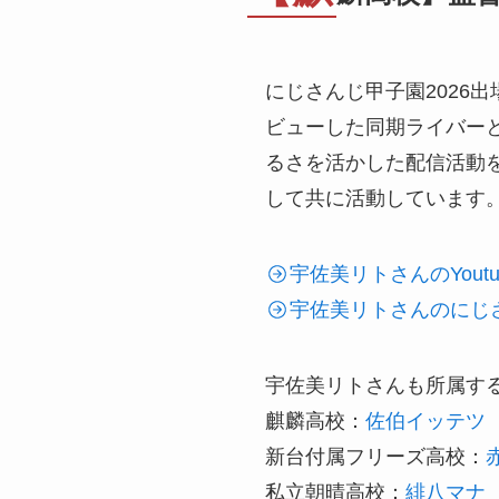
にじさんじ甲子園2026
ビューした同期ライバーと
るさを活かした配信活動
して共に活動しています
宇佐美リトさんのYout
宇佐美リトさんのにじ
宇佐美リトさんも所属する
麒麟高校：
佐伯イッテツ
新台付属フリーズ高校：
私立朝晴高校：
緋八マナ