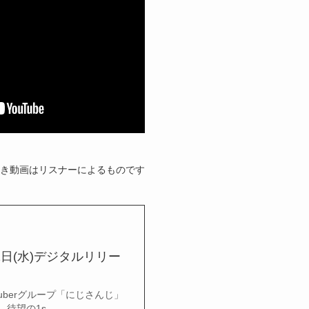
き動画はリスナーによるものです
年7月22日(水)デジタルリリー
！ VTuberグループ「にじさんじ」
望の1s...