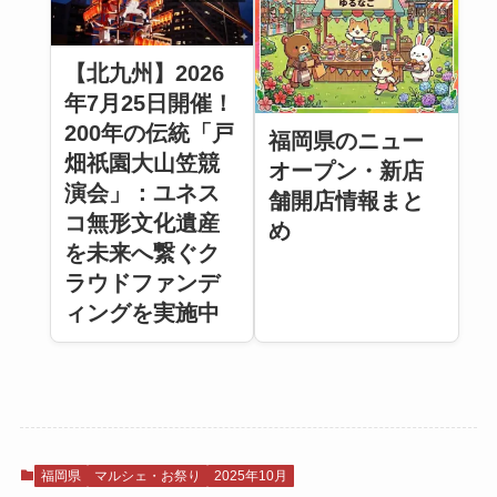
【北九州】2026
年7月25日開催！
200年の伝統「戸
福岡県のニュー
畑祇園大山笠競
オープン・新店
演会」：ユネス
舗開店情報まと
コ無形文化遺産
め
を未来へ繋ぐク
ラウドファンデ
ィングを実施中
福岡県
マルシェ・お祭り
2025年10月