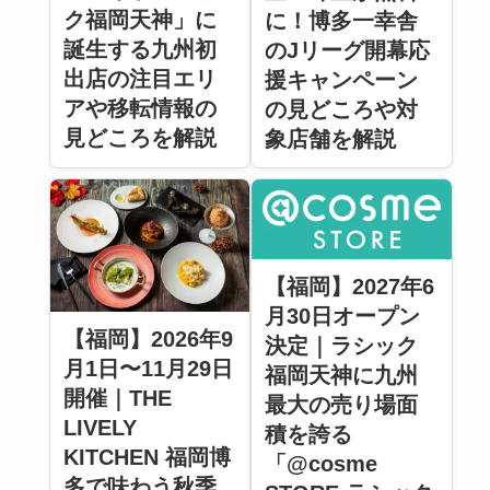
ク福岡天神」に
に！博多一幸舎
誕生する九州初
のJリーグ開幕応
出店の注目エリ
援キャンペーン
アや移転情報の
の見どころや対
見どころを解説
象店舗を解説
【福岡】2027年6
月30日オープン
【福岡】2026年9
決定｜ラシック
月1日〜11月29日
福岡天神に九州
開催｜THE
最大の売り場面
LIVELY
積を誇る
KITCHEN 福岡博
「@cosme
多で味わう秋季