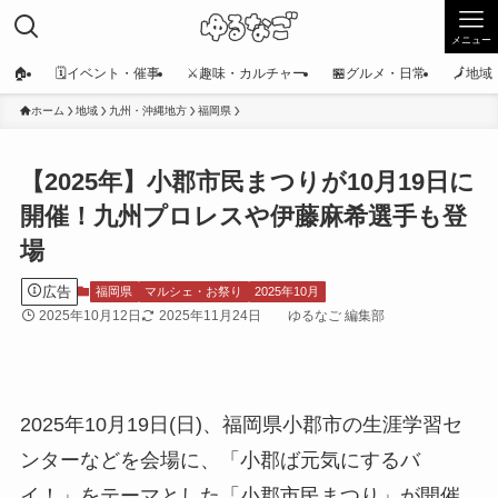
メニュー
🏠
🗓️イベント・催事
⚔️趣味・カルチャー
🏪グルメ・日常
🗾地
ホーム
地域
九州・沖縄地方
福岡県
【2025年】小郡市民まつりが10月19日に
開催！九州プロレスや伊藤麻希選手も登
場
広告
福岡県
マルシェ・お祭り
2025年10月
2025年10月12日
2025年11月24日
ゆるなご 編集部
2025年10月19日(日)、福岡県小郡市の生涯学習セ
ンターなどを会場に、「小郡ば元気にするバ
イ！」をテーマとした「小郡市民まつり」が開催