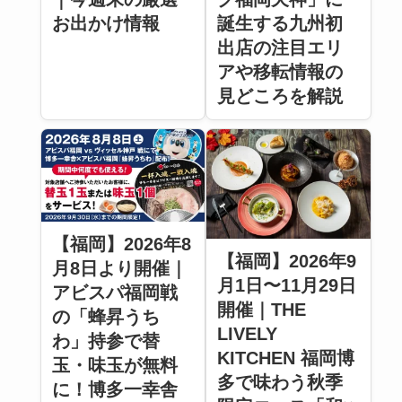
お出かけ情報
誕生する九州初
出店の注目エリ
アや移転情報の
見どころを解説
【福岡】2026年8
【福岡】2026年9
月8日より開催｜
月1日〜11月29日
アビスパ福岡戦
開催｜THE
の「蜂昇うち
LIVELY
わ」持参で替
KITCHEN 福岡博
玉・味玉が無料
多で味わう秋季
に！博多一幸舎