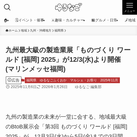
メニュー
🏠
🗓️イベント・催事
⚔️趣味・カルチャー
🏪グルメ・日常
🗾地
ホーム
地域
九州・沖縄地方
福岡県
九州最大級の製造業展「ものづくり ワー
ルド [福岡] 2025」が12/3(水)より開催
(マリンメッセ福岡)
広告
福岡県
ゆるなごふくおか
マルシェ・お祭り
2025年11月
2025年11月6日
2026年1月26日
ゆるなご 編集部
九州の製造業の未来が一堂に会する、地域最大級
のBtoB展示会「第3回 ものづくり ワールド [福岡]
2025」が、12月3日(水)から5日(金)までの3日間、