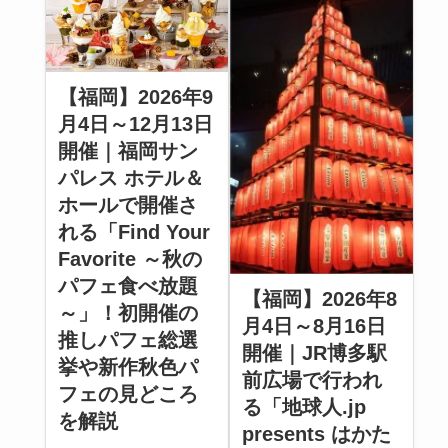
【福岡】2026年9
月4日～12月13日
開催｜福岡サン
パレス ホテル＆
ホールで開催さ
れる「Find Your
Favorite ～秋の
パフェ食べ放題
【福岡】2026年8
～」！初開催の
月4日～8月16日
推しパフェ総選
開催｜JR博多駅
挙や新作秋色パ
前広場で行われ
フェの見どころ
る「地球人.jp
を解説
presents はかた