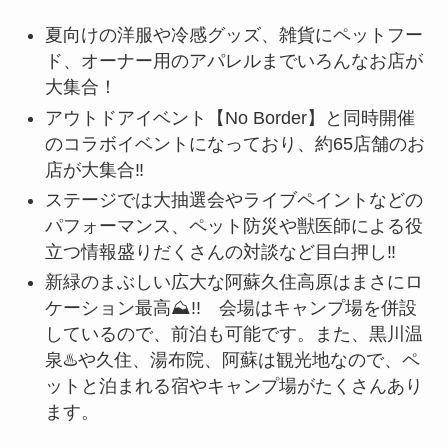
夏向けの洋服や冷感グッズ、雑貨にペットフー
ド、オーナー用のアパレルまでいろんなお店が
大集合！
アウトドアイベント【No Border】️と同時開催
のコラボイベントになっており、約65店舗のお
店が大集合‼️
ステージでは大抽選会やライブペイントなどの
パフォーマンス、ペット防災や獣医師による役
立つ情報盛りだくさんの対談など目白押し‼️
新緑のまぶしい広大な阿蘇久住高原はまさにロ
ケーション最高⛰️!! 会場はキャンプ場️を併設
しているので、前泊も可能です。また、黒川温
泉♨️や久住、湯布院、阿蘇は観光地なので、ペ
ットと泊まれる宿やキャンプ場がたくさんあり
ます。