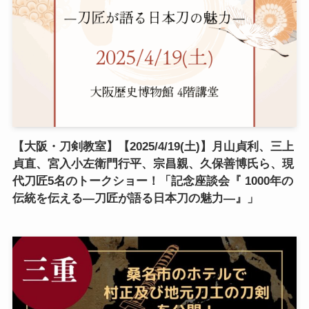
【大阪・刀剣教室】【2025/4/19(土)】月山貞利、三上
貞直、宮入小左衛門行平、宗昌親、久保善博氏ら、現
代刀匠5名のトークショー！「記念座談会『 1000年の
伝統を伝える―刀匠が語る日本刀の魅力―』」