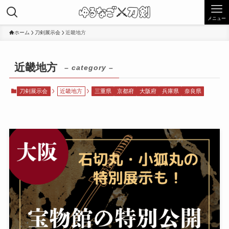
メニュー
ホーム
刀剣展示会
近畿地方
近畿地方
– category –
刀剣展示会
近畿地方
三重県
京都府
大阪府
兵庫県
奈良県