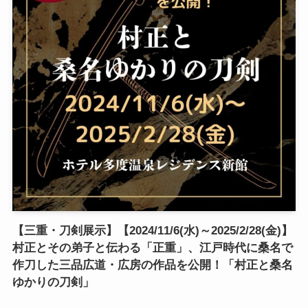
【三重・刀剣展示】【2024/11/6(水)～2025/2/28(金)】
村正とその弟子と伝わる「正重」、江戸時代に桑名で
作刀した三品広道・広房の作品を公開！「村正と桑名
ゆかりの刀剣」