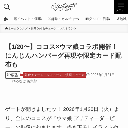
メニュー
🏠
🗓️イベント・催事
⚔️趣味・カルチャー
🏪グルメ・日常
🗾地
ホーム
グルメ・日常
外食チェーン・レストラン
【1/20〜】ココス×ウマ娘コラボ開催！
にんじんハンバーグ再現や限定カード配
布も
広告
2026年1月21日
外食チェーン・レストラン
漫画・アニメ
ゆるなご 編集部
ゲートが開きましたッ！ 2026年1月20日（火）よ
り、全国のココスが『ウマ娘 プリティーダービ
ー』の熱気に包まれます。描き下ろしイラストや