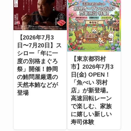
【2026年7月3
日〜7月20日】ス
シロー「年に一
【東京都羽村
度の別格まぐろ
市】2026年7月3
祭」開催！静岡
日(金) OPEN！
の鮪問屋厳選の
「魚べい 羽村
天然本鮪などが
店」が新登場。
登場
高速回転レーン
で楽しむ、家族
に嬉しい新しい
寿司体験