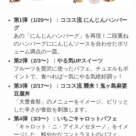
第1弾（1/20〜）：ココス流 にんじんハンバー
グ
あの「にんじんハンバーグ」を再現！二段重ね
のハンバーグににんじんソースを合わせたボリ
ューム満点の一皿。
第2弾（2/3〜）：やる気UPスイーツ
フルーツを贅沢に使ったパフェ。チュエルもポ
イントで、食べれば一気にやる気絶好調ッ！
第3弾（2/17〜）：ココス流 襲来！鬼ヶ島麻婆
豆腐丼
「大豊食祭」のメニューをイメージ。ピリッと
した辛さが食欲を刺激します。
第4弾（3/3〜）：いちごキャロットパフェ
「キャロット・ニ・アイスノセターノ」をイメ
ージした、鮮やかなコントラストのパフェ。