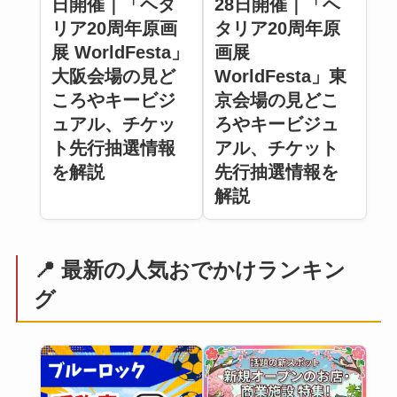
日開催｜「ヘタ
28日開催｜「ヘ
リア20周年原画
タリア20周年原
展 WorldFesta」
画展
大阪会場の見ど
WorldFesta」東
ころやキービジ
京会場の見どこ
ュアル、チケッ
ろやキービジュ
ト先行抽選情報
アル、チケット
を解説
先行抽選情報を
解説
📍 最新の人気おでかけランキン
グ