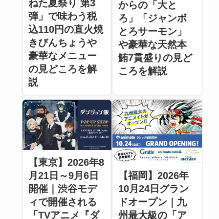
ねた夏祭り 第3
からの「大と
弾」で味わう税
ろ」「ジャンボ
込110円の直火焼
とろサーモン」
きびんちょうや
や豪華な天然本
豪華なメニュー
鮪7貫盛りの見ど
の見どころを解
ころを解説
説
【東京】2026年8
【福岡】2026年
月21日～9月6日
10月24日グラン
開催｜渋谷モデ
ドオープン｜九
ィで開催される
州最大級の「ア
「TVアニメ『ダ