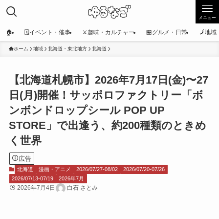
メニュー
🏠
🗓️イベント・催事
⚔️趣味・カルチャー
🏪グルメ・日常
🗾地
ホーム
地域
北海道・東北地方
北海道
【北海道札幌市】2026年7月17日(金)〜27
日(月)開催！サッポロファクトリー「ボ
ンボンドロップシール POP UP
STORE」で出逢う、約200種類のときめ
く世界
広告
北海道
漫画・アニメ
2026/07/27-08/02
2026/07/20-07/26
2026/07/13-07/19
2026年7月
2026年7月4日
白石 さとみ