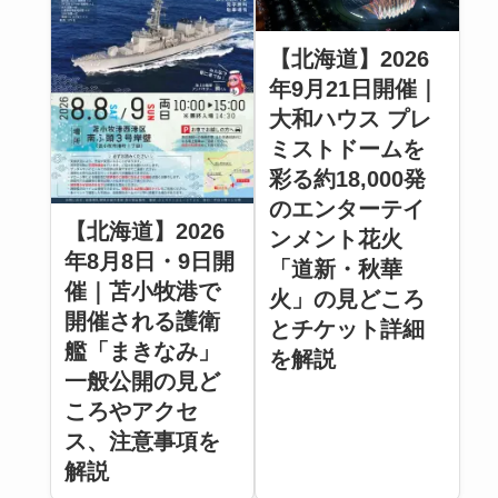
【北海道】2026
年9月21日開催｜
大和ハウス プレ
ミストドームを
彩る約18,000発
のエンターテイ
【北海道】2026
ンメント花火
年8月8日・9日開
「道新・秋華
催｜苫小牧港で
火」の見どころ
開催される護衛
とチケット詳細
艦「まきなみ」
を解説
一般公開の見ど
ころやアクセ
ス、注意事項を
解説