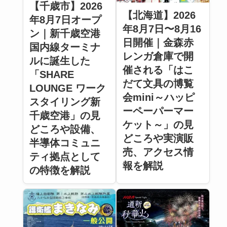
【千歳市】2026
【北海道】2026
年8月7日オープ
年8月7日〜8月16
ン｜新千歳空港
日開催｜金森赤
国内線ターミナ
レンガ倉庫で開
ルに誕生した
催される「はこ
「SHARE
だて文具の博覧
LOUNGE ワーク
会mini～ハッピ
スタイリング新
ーペーパーマー
千歳空港」の見
ケット～」の見
どころや設備、
どころや実演販
半導体コミュニ
売、アクセス情
ティ拠点として
報を解説
の特徴を解説