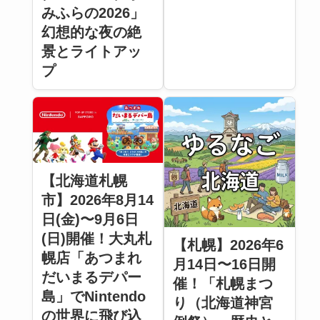
みふらの2026」
幻想的な夜の絶
景とライトアッ
プ
【北海道札幌
市】2026年8月14
日(金)〜9月6日
(日)開催！大丸札
【札幌】2026年6
幌店「あつまれ
月14日〜16日開
だいまるデパー
催！「札幌まつ
島」でNintendo
り（北海道神宮
の世界に飛び込