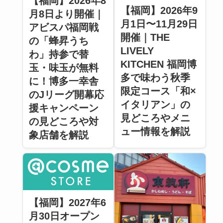
【福岡】2026年8
【福岡】2026年9
月8日より開催｜
月1日〜11月29日
アビスパ福岡戦
開催｜THE
の「蜂昇うち
LIVELY
わ」持参で替
KITCHEN 福岡博
玉・味玉が無料
多で味わう秋季
に！博多一幸舎
限定コース「和×
のJリーグ開幕応
イタリアン」の
援キャンペーン
見どころやメニ
の見どころや対
ュー情報を解説
象店舗を解説
【福岡】2027年6
月30日オープン