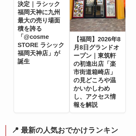
決定｜ラシック
福岡天神に九州
最大の売り場面
積を誇る
「@cosme
【福岡】2026年8
STORE ラシック
月8日グランドオ
福岡天神店」が
ープン｜東筑軒
誕生
の初進出店「楽
市街道箱崎店」
の見どころや温
かいかしわめ
し、アクセス情
報を解説
📍 最新の人気おでかけランキン