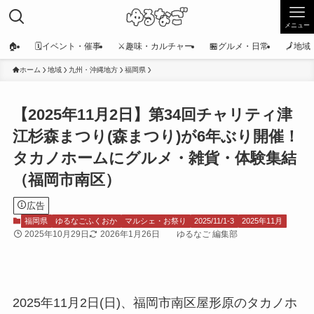
メニュー
🏠
🗓️イベント・催事
⚔️趣味・カルチャー
🏪グルメ・日常
🗾地
ホーム
地域
九州・沖縄地方
福岡県
【2025年11月2日】第34回チャリティ津
江杉森まつり(森まつり)が6年ぶり開催！
タカノホームにグルメ・雑貨・体験集結
（福岡市南区）
広告
福岡県
ゆるなごふくおか
マルシェ・お祭り
2025/11/1-3
2025年11月
2025年10月29日
2026年1月26日
ゆるなご 編集部
2025年11月2日(日)、福岡市南区屋形原のタカノホ